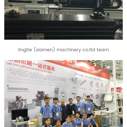
lingtie (xiamen) machinery co.ltd team