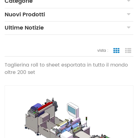
Categorie
Nuovi Prodotti
Ultime Notizie
vista :
vista a gr
vi
Taglierina roll to sheet esportata in tutto il mondo
oltre 200 set