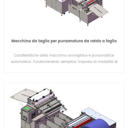
Macchina da taglio per punzonatura da rotolo a foglio
Caratteristiche della macchina avvolgitrice e punzonatrice
automatica: Funzionamento semplice: imposta la modalità di
lavoro direttamente sul monitor del computer. Alta precisione:
la fotocamera all'interno del campo di riconoscimento localizza
automaticamente l'immagine e il computer analizza e controlla
il movimento. Alta velocità: la fotocamera ha un tempo di
risposta breve e, una volta trovata l'immagine, può praticare un
foro nella posizione dell'immagine. Funzionalità potente: le
immagini campionate possono essere salvate e accessibili
direttamente tramite il sistema informatico, consentendo
aggiornamenti del software in tempo reale. Garanzia di qualità:
i componenti principali come valvole di regolazione della