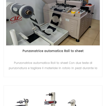
alluminio estruso & per una pressione uniforme 9.Movimento
del letto per la registrazione x, y, & Rotativo ±10 mm 10. Asta di
emergenza/arresto per la sicurezza dell'operatore 11. Ruote
piroettanti per una facile mobilità 12. Operazione di stampa
tramite interruttore a pedale o ciclo automatico, con tempo di
sosta 0-10 sec. Modello Area di stampa (mm) ZLA-6090A
600*900 ZLA-70100A 700*1000 ZLA-4060B 400*600 ZLA-
450PA 300*450 ZLA-45FA 300*450
Punzonatrice automatica Roll to sheet
Punzonatrice automatica Roll to sheet Con due teste di
punzonatura e tagliare il materiale in rotolo in pezzi durante la
punzonatura.