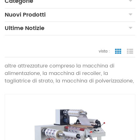
Categorie
Nuovi Prodotti
Ultime Notizie
vista :
vista a gr
vi
altre attrezzature compreso la macchina di
alimentazione, la macchina di recoiler, la
tagliatrice di strato, la macchina di polverizzazione,
la tavola di stampa manuale, la macchina
semiautomatica ecc.