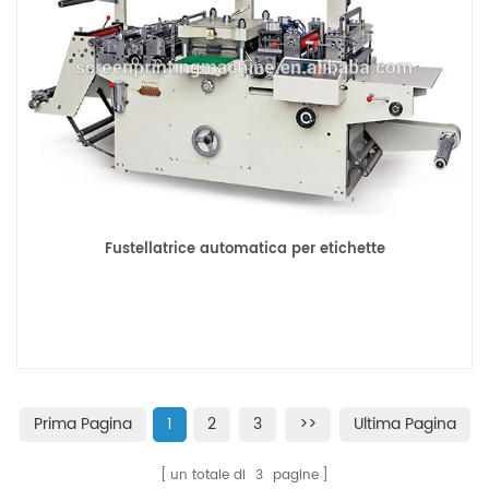
Fustellatrice automatica per etichette
Prima Pagina
1
2
3
>>
Ultima Pagina
un totale di
3
pagine