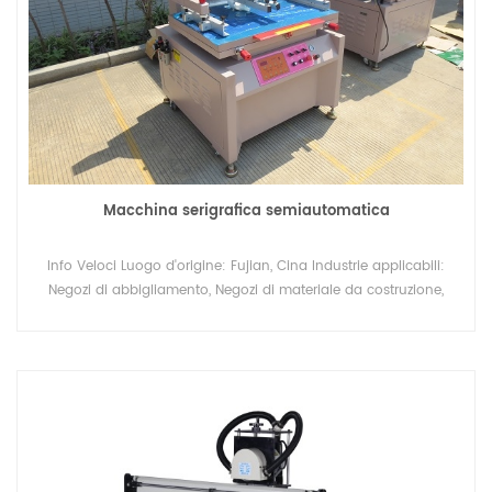
Macchina serigrafica semiautomatica
Info Veloci Luogo d'origine: Fujian, Cina Industrie applicabili:
Negozi di abbigliamento, Negozi di materiale da costruzione,
Stabilimento di produzione..... Dopo il servizio di garanzia:
Supporto tecnico video, supporto online, pezzi di ricambio,
servizio di manutenzione e riparazione sul campo Certificazione:
SGS CE ISO-9001 Grado automatico: Semiautomatico Marchio:
Lingtie Condizione: Nuovo Garanzia: 1 anno Modello: LTD-600C
Area di stampa: 400*600 mm Tipo di piastra: Stampante dello
schermo voltaggio: 220v Alimentazione elettrica:
380v/3kw/50Hz Punti chiave di vendita: Lunga durata spessore