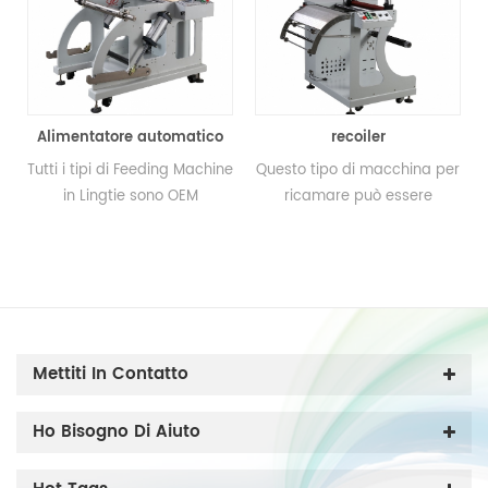
tomatica
Alimentatore automatico
recoiler
Tutti i tipi di Feeding Machine
Questo tipo di macchina per
in Lingtie sono OEM
ricamare può essere
Producendo modelli
utilizzato con diversi tipi di
secondo le vostre richieste;
macchine, come la
può usare con la stampa
macchina da stampa a
.
macchina, macchina da
rullo, la macchina per
taglio a rotolo.
l'imballaggio e il forno di
polimerizzazione.
Mettiti In Contatto
Ho Bisogno Di Aiuto
e