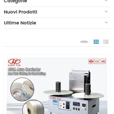
Categorie
Nuovi Prodotti
Ultime Notizie
vista :
vista a gr
vi