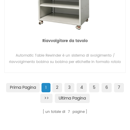
Riavvolgitore da tavolo
Automatic Table Rewinder è un sistema di svolgimento /
riavvolgimento bobina su bobina per etichette in formato rotolo
con la possibilità di contare una quantità di etichette
prestabilita. Il sistema di avvolgimento di etichette "bobina su
bobina", progettato per il conteggio e il riavvolgimento di
Prima Pagina
1
2
3
4
5
6
7
etichette in un processo offline autonomo.
>>
Ultima Pagina
un totale di
7
pagine