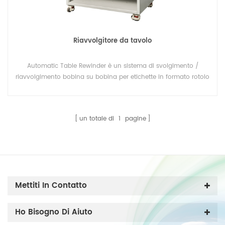
Riavvolgitore da tavolo
Automatic Table Rewinder è un sistema di svolgimento /
riavvolgimento bobina su bobina per etichette in formato rotolo
con la possibilità di contare una quantità di etichette
prestabilita. Il sistema di avvolgimento di etichette "bobina su
bobina", progettato per il conteggio e il riavvolgimento di
un totale di
1
pagine
etichette in un processo offline autonomo.
Mettiti In Contatto
Ho Bisogno Di Aiuto