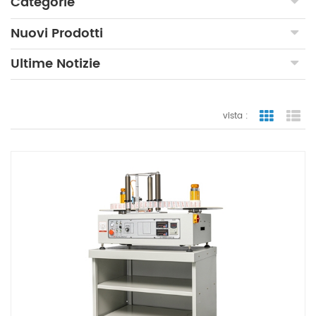
Categorie
Nuovi Prodotti
Ultime Notizie
vista :
vista a gr
vi