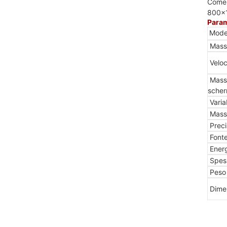
Come
800x
Param
Mode
Massi
Veloc
Massi
sche
Variab
Massi
Preci
Fonte
Energ
Spess
Peso
Dimen