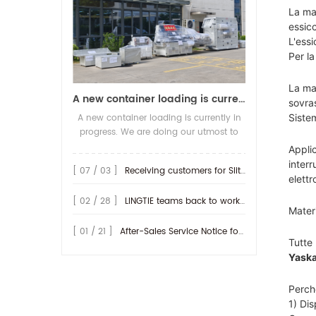
La mac
essicc
L'essi
Per la
La ma
A new container loading is currently in progress.
sovra
Siste
A new container loading is currently in
progress. We are doing our utmost to
ensure you receive your high-quality
Applic
screen printing production line at the
interr
[ 07 / 03 ]
Receiving customers for Slitting machine with differential Slip Shaft
earliest possible time.
elett
[ 02 / 28 ]
LINGTIE teams back to work at Feb.25th.
Materi
[ 01 / 21 ]
After-Sales Service Notice for Turkey Region
Tutte 
Yaska
Perch
1) Dis