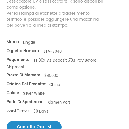
L'essiccatore UV e l'essiccatore IR sono disponibili
come opzione.
Per la stampa di etichette a trasferimento
termico, è possibile aggiungere una macchina
per polveri alla linea di stampa.
Marca:
Lingtie
Oggetto Numero.:
LTA-3040
Pagamento:
TT 30% As Deposit ,70% Pay Before
Shipment
Prezzo Di Mercato:
$45000
Origine Del Prodotto:
China
Colore:
Silver White
Porto Di Spedizione:
Xiamen Port
Lead Time：
30 Days
Contatta Ora