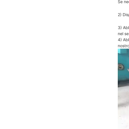
Se nec
2) Di
3) Abb
nel se
4) Ab
nostr