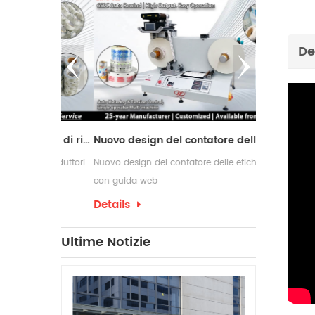
De
Macchina da taglio con 2 alberi di riavvolgimento
Nuovo design del contatore delle etichette con guida web
r i produttori
Nuovo design del contatore delle etichette
Le macchine ri
ne e
con guida web
comunemente u
di conversione
richiedono pro
Details
Details
confezionament
che spesso ri
Ultime Notizie
per etichette 
produzione.