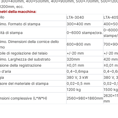
 300x400mm, 400x500mm, 400x900mm, 500x700mm, 500x120
1200mm, ecc.
etri della macchina:
llo
LTA-3040
LTA-40
mo. Formato di stampa
300x400 mm
400x5
0~6000
ità di stampa
0~6000 stampe/ora.
stampe/
mo. Dimensioni della cornice dello
600x800 mm
700x9
rmo
ile di regolazione del telaio
+/-20 mm
+/-20 
mo. Larghezza del substrato
320mm
420 mm
sione della registrazione
±0,01 mm
±0,01 
 d'aria
0,4~0,6mpa
0,4~0,
ia
380 V, 3 kW
380 V, 
ore del materiale di stampa
0,02~0,5 mm
0,02~0
1200 kg
1500 kg
2620x1
sioni complessive (L*W*H)
2560x980x1860mm
mm