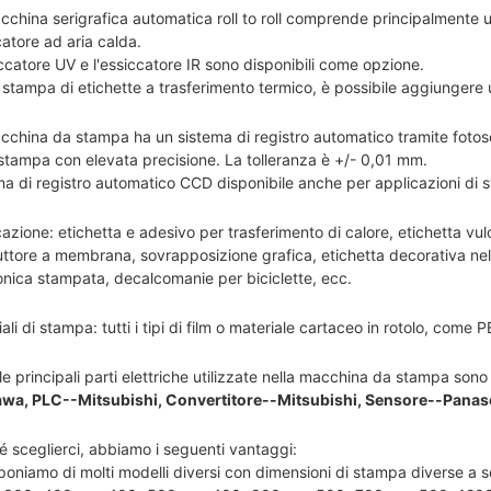
china serigrafica automatica roll to roll comprende principalmente un
atore ad aria calda.
ccatore UV e l'essiccatore IR sono disponibili come opzione.
 stampa di etichette a trasferimento termico, è possibile aggiungere 
cchina da stampa ha un sistema di registro automatico tramite fotos
stampa con elevata precisione. La tolleranza è +/- 0,01 mm.
ma di registro automatico CCD disponibile anche per applicazioni di s
azione: etichetta e adesivo per trasferimento di calore, etichetta vu
uttore a membrana, sovrapposizione grafica, etichetta decorativa nel
ronica stampata, decalcomanie per biciclette, ecc.
ali di stampa: tutti i tipi di film o materiale cartaceo in rotolo, come 
le principali parti elettriche utilizzate nella macchina da stampa s
wa, PLC--Mitsubishi, Convertitore--Mitsubishi, Sensore--Panas
é sceglierci, abbiamo i seguenti vantaggi:
poniamo di molti modelli diversi con dimensioni di stampa diverse a s