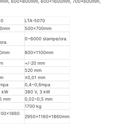
0mm, 600x800mm, 600x1600mm, 700x600mm,
50
LTA-5070
00mm
500x700mm
0~6000 stampe/ora.
ora.
00mm
800x1100mm
mm
+/-20 mm
520 mm
mm
±0,01 mm
6mpa
0,4~0,6mpa
3 kW
380 V, 3 kW
,5 mm
0,02~0,5 mm
1700 kg
100x1860
2950x1160x1860mm