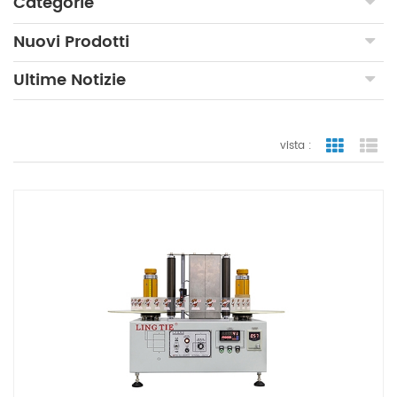
Categorie
Nuovi Prodotti
Ultime Notizie
vista :
vista a gr
vi