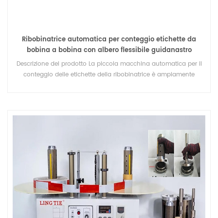
Ribobinatrice automatica per conteggio etichette da
bobina a bobina con albero flessibile guidanastro
Descrizione del prodotto La piccola macchina automatica per il
conteggio delle etichette della ribobinatrice è ampiamente
utilizzata nel riavvolgimento del materiale in rotolo e nel
conteggio delle etichette, come adesivi adesivi, etichette RFID,
rotoli di carta, tessuto non tessuto, fogli e vari film plastici sottili
(PET.PVC, PC.POPP ) Funzione principale: *Contametro、
*Contapezzo、*Guida web *Spazzola eliminazione statica
*Motori doppi *Stazione di giunzione * Albero intercambiabile *
Tensione semiautomatica/Tensione completamente
automatica * Velocità uniforme * La lunghezza e la dimensione
dell'albero possono essere personalizzate Albero per opzione
Specifica Imballaggio&Consegna Esposizione Profilo Aziendale