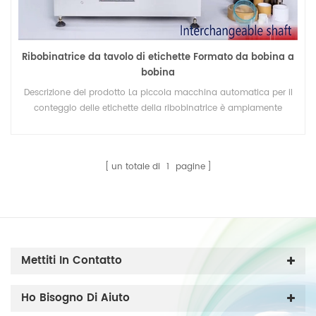
Ribobinatrice da tavolo di etichette Formato da bobina a
bobina
Descrizione del prodotto La piccola macchina automatica per il
conteggio delle etichette della ribobinatrice è ampiamente
utilizzata nel riavvolgimento del materiale in rotolo e nel
conteggio delle etichette, come adesivi adesivi, etichette RFID,
rotoli di carta, tessuto non tessuto, fogli e vari film plastici sottili
un totale di
1
pagine
(PET.PVC, PC.POPP ) Funzione principale: *Contametro、
*Contapezzo、*Guida web *Spazzola eliminazione statica
*Motori doppi *Stazione di giunzione * Albero intercambiabile *
Tensione semiautomatica/Tensione completamente
automatica * Velocità uniforme * La lunghezza e la dimensione
dell'albero possono essere personalizzate Albero per opzione
Mettiti In Contatto
Specifica Imballaggio&Consegna Esposizione Profilo Aziendale
Ho Bisogno Di Aiuto