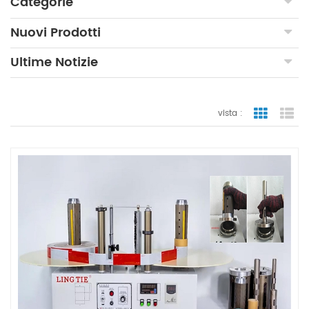
Categorie
Nuovi Prodotti
Ultime Notizie
vista :
vista a gr
vi