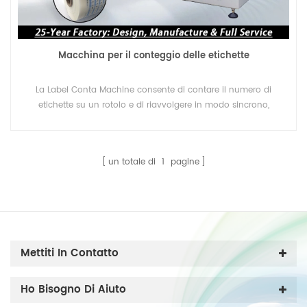
Macchina per il conteggio delle etichette
La Label Conta Machine consente di contare il numero di
etichette su un rotolo e di riavvolgere in modo sincrono,
invertendo anche la direzione delle etichette. E la funzione di
conteggio include il contatore dei contatori e il numero di
conteggio o il numero di conteggio.
un totale di
1
pagine
Mettiti In Contatto
Ho Bisogno Di Aiuto