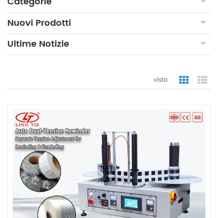
Categorie
Nuovi Prodotti
Ultime Notizie
vista :
vista a gr
vi