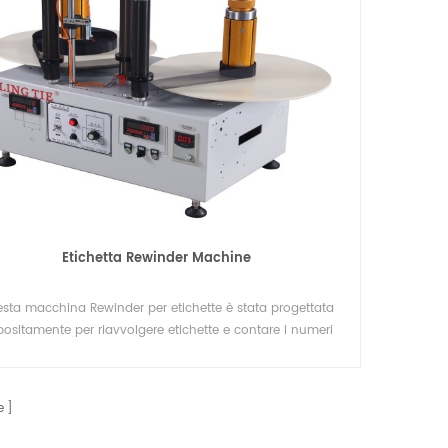
Etichetta Rewinder Machine
sta macchina Rewinder per etichette è stata progettata
ositamente per riavvolgere etichette e contare i numeri
delle etichette per etichette di materiali diversi
e