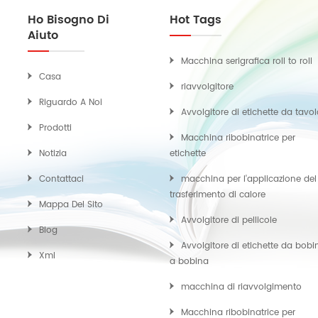
Ho Bisogno Di
Hot Tags
Aiuto
Macchina serigrafica roll to roll
Casa
riavvolgitore
Riguardo A Noi
Avvolgitore di etichette da tavo
Prodotti
Macchina ribobinatrice per
Notizia
etichette
Contattaci
macchina per l'applicazione del
trasferimento di calore
Mappa Del Sito
Avvolgitore di pellicole
Blog
Avvolgitore di etichette da bobi
Xml
a bobina
macchina di riavvolgimento
Macchina ribobinatrice per