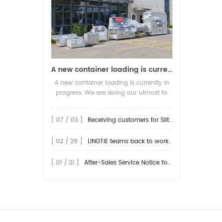
A new container loading is currently in progress.
A new container loading is currently in
progress. We are doing our utmost to
ensure you receive your high-quality
screen printing production line at the
[ 07 / 03 ]
Receiving customers for Slitting machine with differential Slip Shaft
earliest possible time.
[ 02 / 28 ]
LINGTIE teams back to work at Feb.25th.
[ 01 / 21 ]
After-Sales Service Notice for Turkey Region