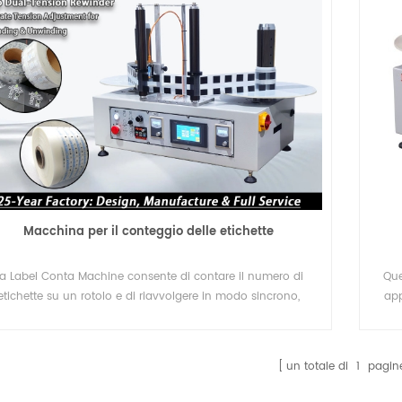
Macchina per il conteggio delle etichette
a Label Conta Machine consente di contare il numero di
Que
etichette su un rotolo e di riavvolgere in modo sincrono,
app
vertendo anche la direzione delle etichette. E la funzione di
onteggio include il contatore dei contatori e il numero di
conteggio o il numero di conteggio.
un totale di
1
pagin