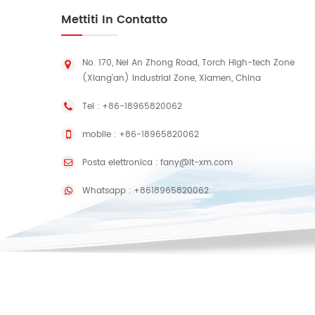
Mettiti In Contatto
No. 170, Nei An Zhong Road, Torch High-tech Zone
(Xiang'an) Industrial Zone, Xiamen, China
Tel :
+86-18965820062
mobile :
+86-18965820062
Posta elettronica :
fany@lt-xm.com
Whatsapp :
+8618965820062