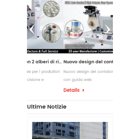
Macchina da taglio con 2 alberi di riavvolgimento
Nuovo design del contatore delle etichette con guida web
er i produttori
Nuovo design del contatore delle etichette
Le macchine 
ione e
con guida web
comunemente 
i di conversione
richiedono p
Details
Details
confezioname
che spesso 
Ultime Notizie
per etichett
produzione.