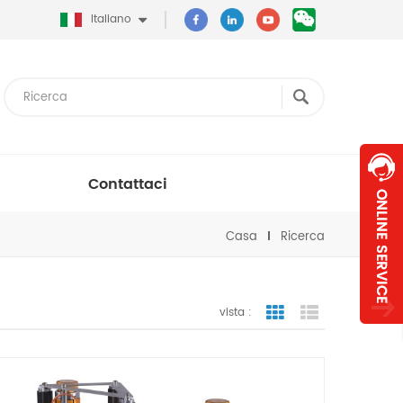
Italiano
Contattaci
Casa
Ricerca
vista :
vista a griglia
visualizzazion