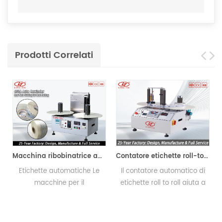
Prodotti Correlati
Macchina ribobinatrice automatica
Contatore etichette roll-to-roll
hette automatiche Le
Il contatore automatico di
La Label
macchine per il
etichette roll to roll aiuta a
consent
iavvolgimento del
contare e riavvolgere
numero di
ggio hanno esportato
l'etichetta in modo comodo
rotolo e 
et in tutte le parti del
e veloce.
modo sinc