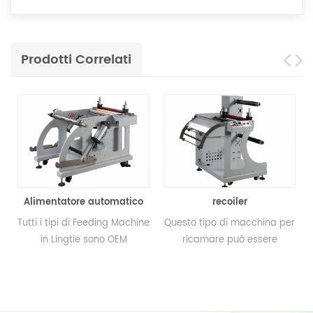
Prodotti Correlati
Alimentatore automatico
recoiler
Tutti i tipi di Feeding Machine
Questo tipo di macchina per
Sv
in Lingtie sono OEM
ricamare può essere
e
Producendo modelli
utilizzato con diversi tipi di
secondo le vostre richieste;
macchine, come la
può usare con la stampa
macchina da stampa a
macchina, macchina da
rullo, la macchina per