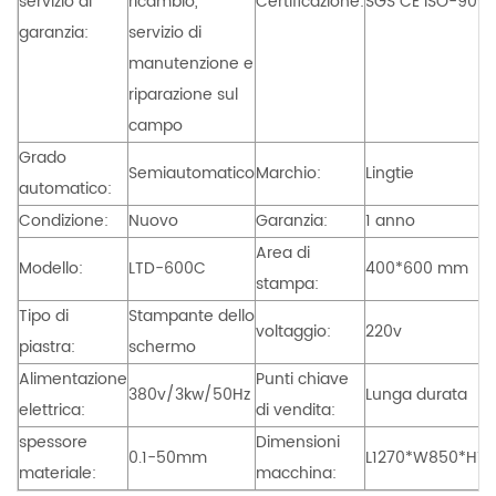
servizio di
ricambio,
Certificazione:
SGS CE ISO-9001
garanzia:
servizio di
manutenzione e
riparazione sul
campo
Grado
Semiautomatico
Marchio:
Lingtie
automatico:
Condizione:
Nuovo
Garanzia:
1 anno
Area di
Modello:
LTD-600C
400*600 mm
stampa:
Tipo di
Stampante dello
voltaggio:
220v
piastra:
schermo
Alimentazione
Punti chiave
380v/3kw/50Hz
Lunga durata
elettrica:
di vendita:
spessore
Dimensioni
0.1-50mm
L1270*W850*H1
materiale:
macchina: