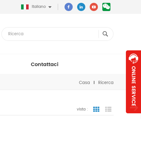
Italiano
Contattaci
Casa
Ricerca
vista :
vista a griglia
visualizzazion