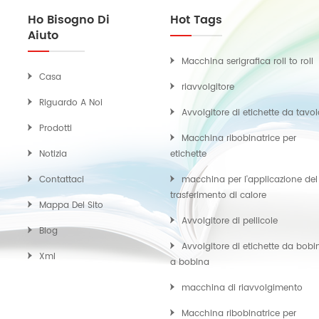
Ho Bisogno Di
Hot Tags
Aiuto
Macchina serigrafica roll to roll
Casa
riavvolgitore
Riguardo A Noi
Avvolgitore di etichette da tavo
Prodotti
Macchina ribobinatrice per
Notizia
etichette
Contattaci
macchina per l'applicazione del
trasferimento di calore
Mappa Del Sito
Avvolgitore di pellicole
Blog
Avvolgitore di etichette da bobi
Xml
a bobina
macchina di riavvolgimento
Macchina ribobinatrice per