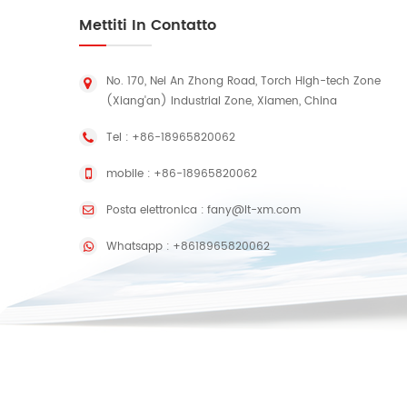
Mettiti In Contatto
No. 170, Nei An Zhong Road, Torch High-tech Zone
(Xiang'an) Industrial Zone, Xiamen, China
Tel :
+86-18965820062
mobile :
+86-18965820062
Posta elettronica :
fany@lt-xm.com
Whatsapp :
+8618965820062