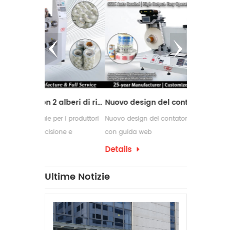
1 a
Di
Co
Macchina da taglio con 2 alberi di riavvolgimento
Nuovo design del contatore delle etichette con guida web
se
per i produttori
Nuovo design del contatore delle etichette
Le macchine 
la
t
ione e
con guida web
comunemente
seg
i di conversione
richiedono p
Details
Details
confezioname
che spesso 
Ultime Notizie
Su
per etichett
produzione.
s