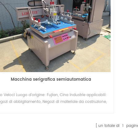
Macchina serigrafica semiautomatica
fo Veloci Luogo d'origine: Fujian, Cina Industrie applicabili:
gozi di abbigliamento, Negozi di materiale da costruzione,
tabilimento di produzione..... Dopo il servizio di garanzia:
upporto tecnico video, supporto online, pezzi di ricambio,
servizio di manutenzione e riparazione sul campo
un totale di
1
pagin
Certificazione: SGS CE ISO-9001 Grado automatico:
iautomatico Marchio: Lingtie Condizione: Nuovo Garanzia: