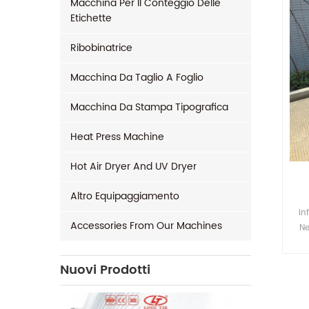
Macchina Per Il Conteggio Delle
Etichette
Ribobinatrice
Macchina Da Taglio A Foglio
Macchina Da Stampa Tipografica
Heat Press Machine
Hot Air Dryer And UV Dryer
Altro Equipaggiamento
In
Accessories From Our Machines
Ne
S
S
Nuovi Prodotti
Sem