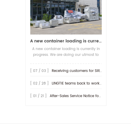
sc
A new container loading is currently in progress.
s
A new container loading is currently in
mob
progress. We are doing our utmost to
o c
ensure you receive your high-quality
di
screen printing production line at the
[ 07 / 03 ]
Receiving customers for Slitting machine with differential Slip Shaft
earliest possible time.
ZL
[ 02 / 28 ]
LINGTIE teams back to work at Feb.25th.
[ 01 / 21 ]
After-Sales Service Notice for Turkey Region