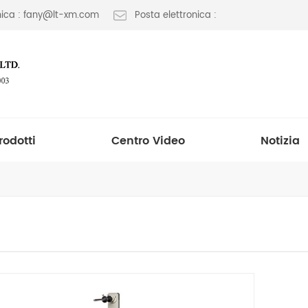
onica : fany@lt-xm.com
Posta elettronica :
rodotti
Centro Video
Notizia