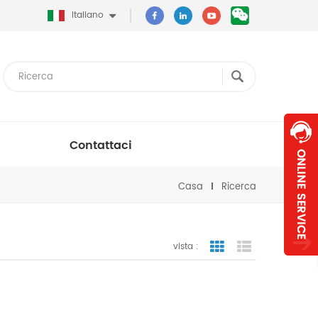
Italiano
Contattaci
Casa
Ricerca
vista :
vista a griglia
visualizzazion