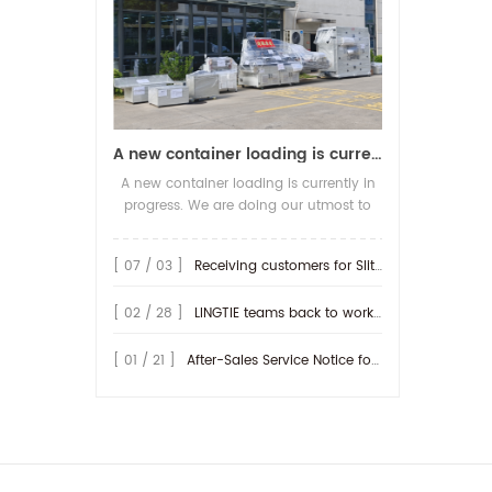
A new container loading is currently in progress.
A new container loading is currently in
progress. We are doing our utmost to
ensure you receive your high-quality
screen printing production line at the
[ 07 / 03 ]
Receiving customers for Slitting machine with differential Slip Shaft
earliest possible time.
[ 02 / 28 ]
LINGTIE teams back to work at Feb.25th.
[ 01 / 21 ]
After-Sales Service Notice for Turkey Region