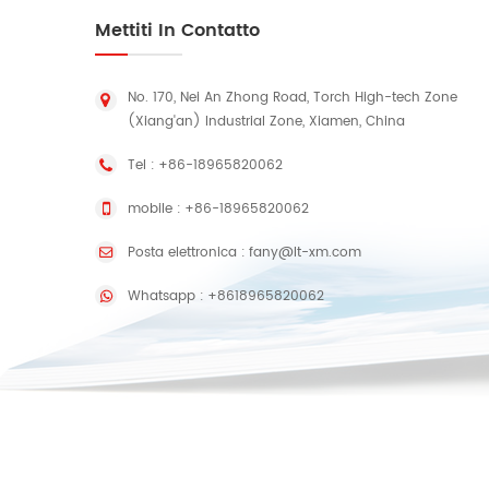
Mettiti In Contatto
No. 170, Nei An Zhong Road, Torch High-tech Zone
(Xiang'an) Industrial Zone, Xiamen, China
Tel :
+86-18965820062
mobile :
+86-18965820062
Posta elettronica :
fany@lt-xm.com
Whatsapp :
+8618965820062