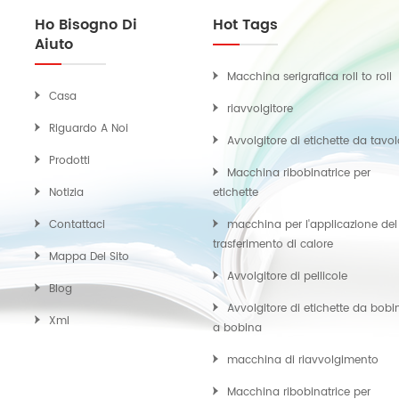
Ho Bisogno Di
Hot Tags
Aiuto
Macchina serigrafica roll to roll
Casa
riavvolgitore
Riguardo A Noi
Avvolgitore di etichette da tavo
Prodotti
Macchina ribobinatrice per
Notizia
etichette
Contattaci
macchina per l'applicazione del
trasferimento di calore
Mappa Del Sito
Avvolgitore di pellicole
Blog
Avvolgitore di etichette da bobi
Xml
a bobina
macchina di riavvolgimento
Macchina ribobinatrice per