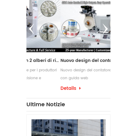
Macchina da taglio con 2 alberi di riavvolgimento
Nuovo design del contatore delle etichette con guida web
per i produttori
Nuovo design del contatore delle etichette
Le macchine 
ione e
con guida web
comunemente
i di conversione
richiedono p
Details
Details
confezioname
che spesso 
Ultime Notizie
per etichett
produzione.