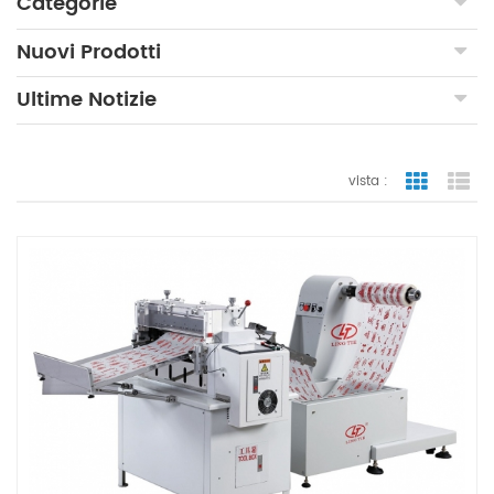
Categorie
Nuovi Prodotti
Ultime Notizie
vista :
vista a gr
vi