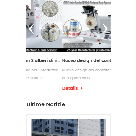
Macchina da taglio con 2 alberi di riavvolgimento
Nuovo design del contatore delle etichette con guida web
per i produttori
Nuovo design del contatore delle etichette
Le macchine 
ione e
con guida web
comunemente
i di conversione
richiedono p
Details
Details
confezioname
che spesso 
Ultime Notizie
per etichett
produzione.