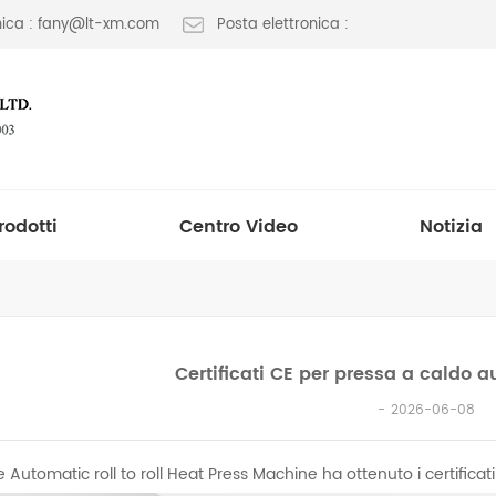
onica : fany@lt-xm.com
Posta elettronica :
rodotti
Centro Video
Notizia
Certificati CE per pressa a caldo au
2026-06-08
ie Automatic roll to roll Heat Press Machine ha ottenuto i certific