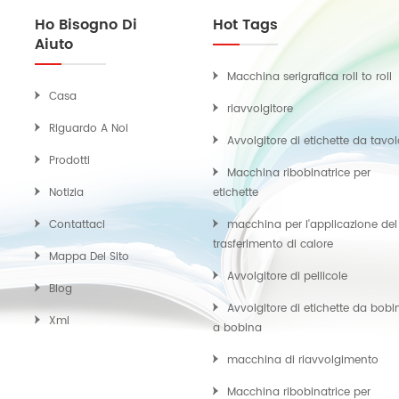
Ho Bisogno Di
Hot Tags
Aiuto
Macchina serigrafica roll to roll
Casa
riavvolgitore
Riguardo A Noi
Avvolgitore di etichette da tavo
Prodotti
Macchina ribobinatrice per
Notizia
etichette
Contattaci
macchina per l'applicazione del
trasferimento di calore
Mappa Del Sito
Avvolgitore di pellicole
Blog
Avvolgitore di etichette da bobi
Xml
a bobina
macchina di riavvolgimento
Macchina ribobinatrice per