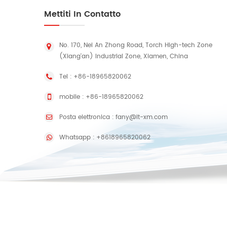
Mettiti In Contatto
No. 170, Nei An Zhong Road, Torch High-tech Zone
(Xiang'an) Industrial Zone, Xiamen, China
Tel :
+86-18965820062
mobile :
+86-18965820062
Posta elettronica :
fany@lt-xm.com
Whatsapp :
+8618965820062