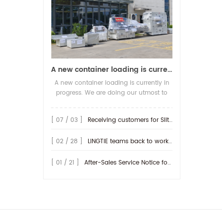
A new container loading is currently in progress.
A new container loading is currently in
progress. We are doing our utmost to
ensure you receive your high-quality
screen printing production line at the
[ 07 / 03 ]
Receiving customers for Slitting machine with differential Slip Shaft
earliest possible time.
[ 02 / 28 ]
LINGTIE teams back to work at Feb.25th.
[ 01 / 21 ]
After-Sales Service Notice for Turkey Region