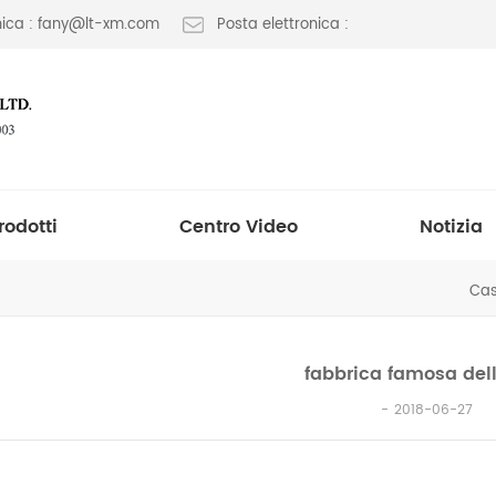
onica : fany@lt-xm.com
Posta elettronica :
rodotti
Centro Video
Notizia
Ca
fabbrica famosa dell
2018-06-27