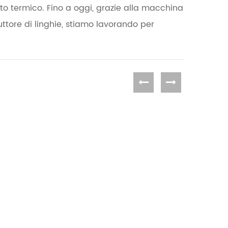
to termico. Fino a oggi, grazie alla macchina
uttore di linghie, stiamo lavorando per
l
Macchina da taglio con 2 alberi di riavvolgimento
o
Questa ribobinatrice è ideale per i produttori
che cercano efficienza, precisione e
 un
automazione nei loro processi di conversione
Details
V e
ione.
.