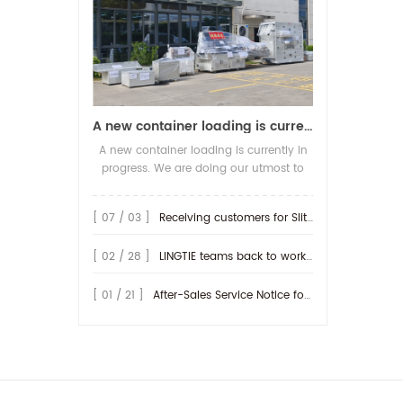
A new container loading is currently in progress.
A new container loading is currently in
progress. We are doing our utmost to
ensure you receive your high-quality
screen printing production line at the
[ 07 / 03 ]
Receiving customers for Slitting machine with differential Slip Shaft
earliest possible time.
[ 02 / 28 ]
LINGTIE teams back to work at Feb.25th.
[ 01 / 21 ]
After-Sales Service Notice for Turkey Region