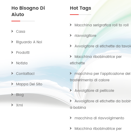
Ho Bisogno Di
Hot Tags
Aiuto
Macchina serigrafica roll to roll
Casa
riavvolgitore
Riguardo A Noi
Avvolgitore di etichette da tavo
Prodotti
Macchina ribobinatrice per
Notizia
etichette
Contattaci
macchina per l'applicazione del
trasferimento di calore
Mappa Del Sito
Avvolgitore di pellicole
Blog
Avvolgitore di etichette da bobi
Xml
a bobina
macchina di riavvolgimento
Macchina ribobinatrice per