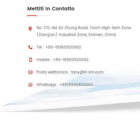
Mettiti In Contatto
No. 170, Nei An Zhong Road, Torch High-tech Zone
(Xiang'an) Industrial Zone, Xiamen, China
Tel :
+86-18965820062
mobile :
+86-18965820062
Posta elettronica :
fany@lt-xm.com
Whatsapp :
+8618965820062