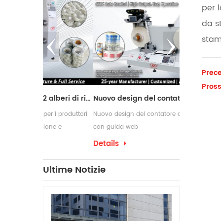
per 
da s
stam
Prece
Pross
Macchina da taglio con 2 alberi di riavvolgimento
Nuovo design del contatore delle etichette con guida web
r i produttori
Nuovo design del contatore delle etichette
Le macchine r
one e
con guida web
comunemente u
 di conversione
richiedono pr
Details
Details
confezionamen
che spesso r
Ultime Notizie
per etichette
produzione.