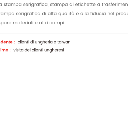
la stampa serigrafica, stampa di etichette a trasferimen
tampa serigrafica di alta qualità e alla fiducia nel prod
pare materiali e altri campi.
dente :
clienti di ungheria e taiwan
imo :
visita dei clienti ungheresi
ribobinatore ad eliminazione elettrostatica
Macchina da stampa UV roll to rol
iavvolgitrici per etichette sono
La macchina serigrafica automatica roll t
tilizzate nei settori che
roll comprende principalmente un
ocessi di etichettatura e
alimentatore, una stazione di serigrafia e
Details
to efficienti. Alcune industrie
essiccatore ad aria calda. L'essiccatore U
ichiedono macchine ribobinatrici
l'essiccatore IR sono disponibili come opz
 a supporto della loro
Per la stampa di etichette a trasferimento
termico, è possibile aggiungere una
macchina per polveri alla linea di stampa