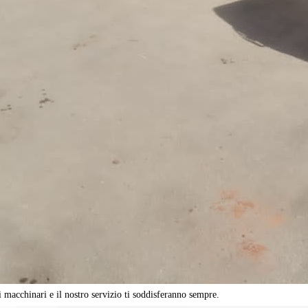
i macchinari e il nostro servizio ti soddisferanno sempre.