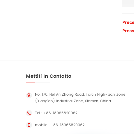
Prece
Pross
Mettiti In Contatto
No. 170, Nei An Zhong Road, Torch High-tech Zone
(Xiang'an) Industrial Zone, Xiamen, China
Tel :
+86-18965820062
mobile :
+86-18965820062