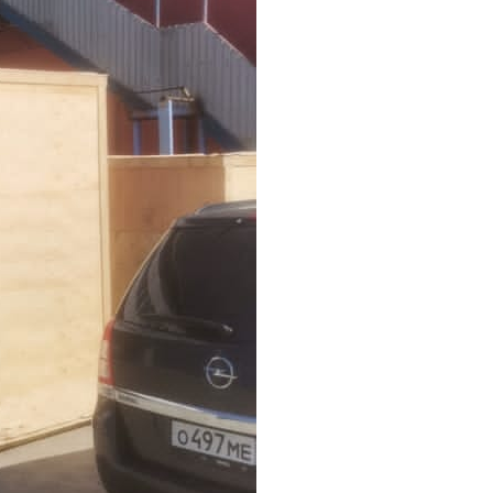
Macchina da taglio con 2 alberi di riavvolgimento
o
Questa ribobinatrice è ideale per i produttori
che cercano efficienza, precisione e
un
automazione nei loro processi di conversione
Details
 e
one.