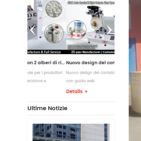
Macchina da taglio con 2 alberi di riavvolgimento
Nuovo design del contatore delle etichette con guida web
r i produttori
Nuovo design del contatore delle etichette
Le macchine ri
ne e
con guida web
comunemente u
di conversione
richiedono pro
Details
Details
confezionament
che spesso ri
Ultime Notizie
per etichette 
produzione.