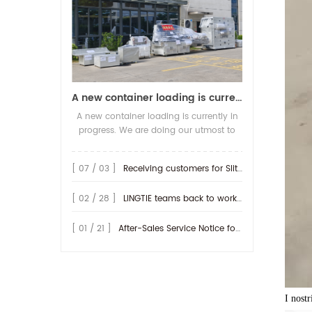
A new container loading is currently in progress.
A new container loading is currently in
progress. We are doing our utmost to
ensure you receive your high-quality
screen printing production line at the
[ 07 / 03 ]
Receiving customers for Slitting machine with differential Slip Shaft
earliest possible time.
[ 02 / 28 ]
LINGTIE teams back to work at Feb.25th.
[ 01 / 21 ]
After-Sales Service Notice for Turkey Region
I nostr