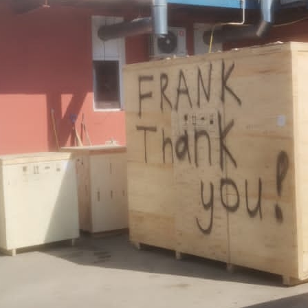
ribobinatore ad eliminazione elettrostatica
Macchina da stampa UV roll to roll
avvolgitrici per etichette sono
La macchina serigrafica automatica roll t
tilizzate nei settori che
roll comprende principalmente un
cessi di etichettatura e
alimentatore, una stazione di serigrafia e 
Details
o efficienti. Alcune industrie
essiccatore ad aria calda. L'essiccatore UV
chiedono macchine ribobinatrici
l'essiccatore IR sono disponibili come opzi
a supporto della loro
Per la stampa di etichette a trasferimento
termico, è possibile aggiungere una
macchina per polveri alla linea di stampa.