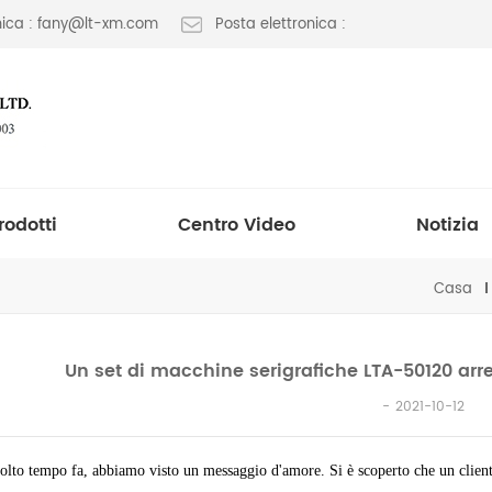
onica : fany@lt-xm.com
Posta elettronica :
rodotti
Centro Video
Notizia
Casa
Un set di macchine serigrafiche LTA-50120 arret
2021-10-12
lto tempo fa, abbiamo visto un messaggio d'amore. Si è scoperto che un cliente