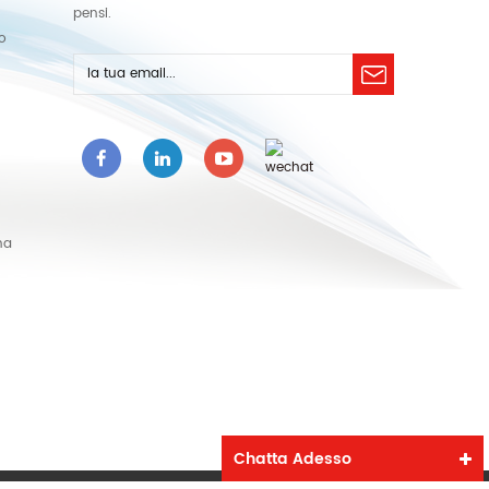
pensi.
lo
na
Chatta Adesso