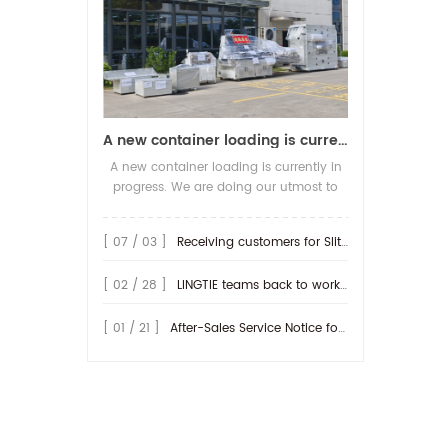
A new container loading is currently in progress.
A new container loading is currently in
progress. We are doing our utmost to
ensure you receive your high-quality
screen printing production line at the
[ 07 / 03 ]
Receiving customers for Slitting machine with differential Slip Shaft
earliest possible time.
[ 02 / 28 ]
LINGTIE teams back to work at Feb.25th.
[ 01 / 21 ]
After-Sales Service Notice for Turkey Region