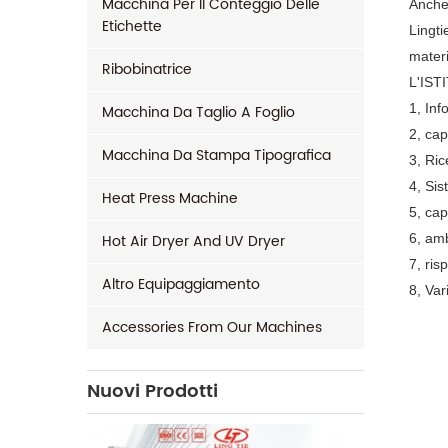
Macchina Per Il Conteggio Delle
Anche 
Etichette
Lingti
materi
Ribobinatrice
L'ISTI
1, Inf
Macchina Da Taglio A Foglio
2, ca
Macchina Da Stampa Tipografica
3, Ric
4, Sis
Heat Press Machine
5, cap
Hot Air Dryer And UV Dryer
6, amb
7, ris
Altro Equipaggiamento
8, Var
Accessories From Our Machines
Nuovi Prodotti