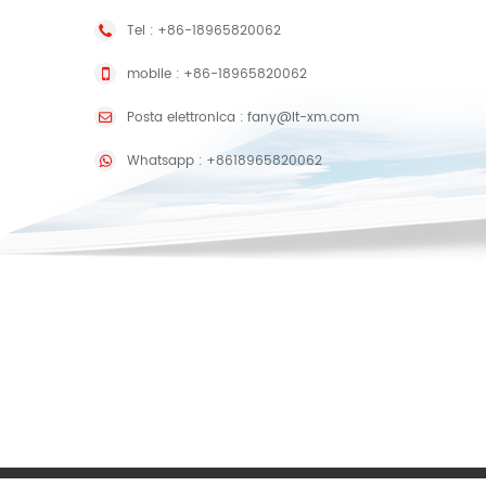
Tel :
+86-18965820062
mobile :
+86-18965820062
Posta elettronica :
fany@lt-xm.com
Whatsapp :
+8618965820062