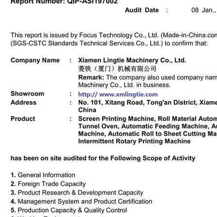
ribobinatore ad eliminazione elettrostatica
Macchina da stampa UV roll to rol
iavvolgitrici per etichette sono
La macchina serigrafica automatica roll t
tilizzate nei settori che
roll comprende principalmente un
ocessi di etichettatura e
alimentatore, una stazione di serigrafia e
Details
to efficienti. Alcune industrie
essiccatore ad aria calda. L'essiccatore U
ichiedono macchine ribobinatrici
l'essiccatore IR sono disponibili come opz
 a supporto della loro
Per la stampa di etichette a trasferimento
termico, è possibile aggiungere una
macchina per polveri alla linea di stampa