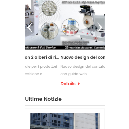
Macchina da taglio con 2 alberi di riavvolgimento
Nuovo design del contatore delle etichette con guida web
r i produttori
Nuovo design del contatore delle etichette
Le macchine r
one e
con guida web
comunemente u
 di conversione
richiedono pr
Details
Details
confezionamen
che spesso r
Ultime Notizie
per etichette
produzione.