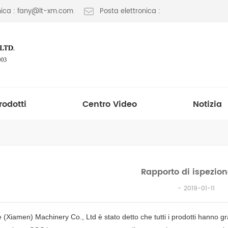
onica : fany@lt-xm.com
Posta elettronica :
rodotti
Centro Video
Notizia
Rapporto di ispezio
2019-01-11
e (Xiamen) Machinery Co., Ltd è stato detto che tutti i prodotti hanno 