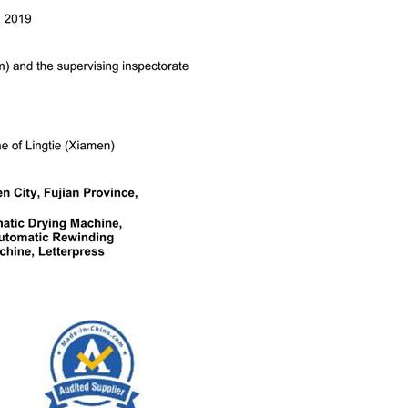
l
Macchina da taglio con 2 alberi di riavvolgimento
o
Questa ribobinatrice è ideale per i produttori
che cercano efficienza, precisione e
 un
automazione nei loro processi di conversione
Details
V e
ione.
.