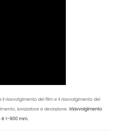
 il riavvolgimento del film e il riavvolgimento del
gimento, ionizzatore e deviazione. il
riavvolgimento
ro è 1-900 mm.