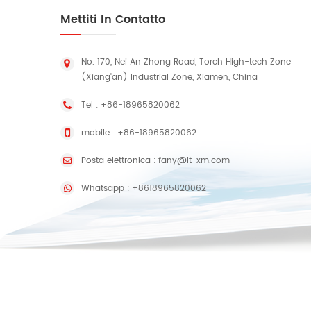
Mettiti In Contatto
No. 170, Nei An Zhong Road, Torch High-tech Zone
(Xiang'an) Industrial Zone, Xiamen, China
Tel :
+86-18965820062
mobile :
+86-18965820062
Posta elettronica :
fany@lt-xm.com
Whatsapp :
+8618965820062