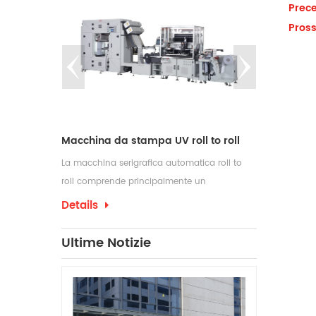
Prece
Pross
ribobinatore ad eliminazione elettrostatica
Macchina da stampa UV roll to roll
tichette sono
La macchina serigrafica automatica roll to
Questa ribobin
ori che
roll comprende principalmente un
che cercano ef
tura e
alimentatore, una stazione di serigrafia e un
automazione n
Details
Details
une industrie
essiccatore ad aria calda. L'essiccatore UV e
 ribobinatrici
l'essiccatore IR sono disponibili come opzione.
Ultime Notizie
oro
Per la stampa di etichette a trasferimento
termico, è possibile aggiungere una
macchina per polveri alla linea di stampa.