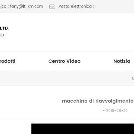
onica : fany@lt-xm.com
Posta elettronica :
rodotti
Centro Video
Notizia
macchina di riavvolgimento 
2018-08-20