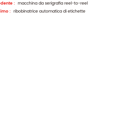
dente :
macchina da serigrafia reel-to-reel
imo :
ribobinatrice automatica di etichette
Macchina da taglio con 2 alberi di riavvolgimento
atrice è ideale per i produttori
ficienza, precisione e
ei loro processi di conversione