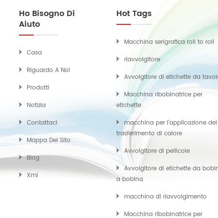
Ho Bisogno Di
Hot Tags
Aiuto
Macchina serigrafica roll to roll
Casa
riavvolgitore
Riguardo A Noi
Avvolgitore di etichette da tavo
Prodotti
Macchina ribobinatrice per
Notizia
etichette
Contattaci
macchina per l'applicazione del
trasferimento di calore
Mappa Del Sito
Avvolgitore di pellicole
Blog
Avvolgitore di etichette da bobi
Xml
a bobina
macchina di riavvolgimento
Macchina ribobinatrice per