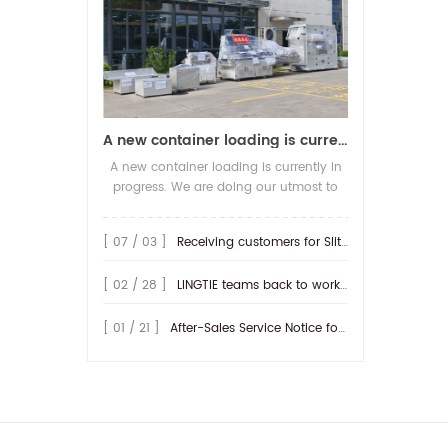
A new container loading is currently in progress.
A new container loading is currently in
progress. We are doing our utmost to
ensure you receive your high-quality
screen printing production line at the
[ 07 / 03 ]
Receiving customers for Slitting machine with differential Slip Shaft
earliest possible time.
[ 02 / 28 ]
LINGTIE teams back to work at Feb.25th.
[ 01 / 21 ]
After-Sales Service Notice for Turkey Region