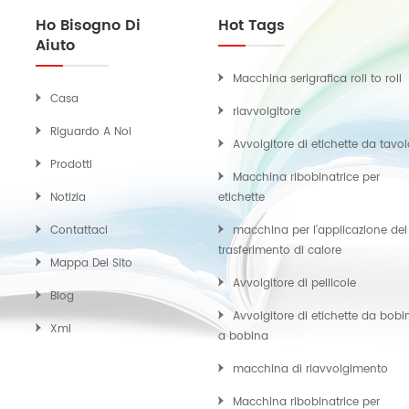
Ho Bisogno Di
Hot Tags
Aiuto
Macchina serigrafica roll to roll
Casa
riavvolgitore
Riguardo A Noi
Avvolgitore di etichette da tavo
Prodotti
Macchina ribobinatrice per
Notizia
etichette
Contattaci
macchina per l'applicazione del
trasferimento di calore
Mappa Del Sito
Avvolgitore di pellicole
Blog
Avvolgitore di etichette da bobi
Xml
a bobina
macchina di riavvolgimento
Macchina ribobinatrice per