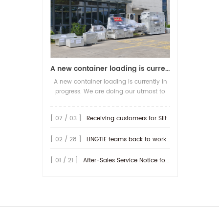
A new container loading is currently in progress.
A new container loading is currently in
progress. We are doing our utmost to
ensure you receive your high-quality
screen printing production line at the
[ 07 / 03 ]
Receiving customers for Slitting machine with differential Slip Shaft
earliest possible time.
[ 02 / 28 ]
LINGTIE teams back to work at Feb.25th.
[ 01 / 21 ]
After-Sales Service Notice for Turkey Region