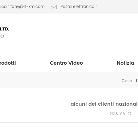
onica : fany@lt-xm.com
Posta elettronica :
rodotti
Centro Video
Notizia
Casa
alcuni dei clienti nazionali
2018-06-27