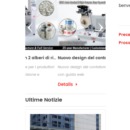
benve
Prece
Pross
Macchina da taglio con 2 alberi di riavvolgimento
Nuovo design del contatore delle etichette con guida web
er i produttori
Nuovo design del contatore delle etichette
Le macchine 
ione e
con guida web
comunemente 
 di conversione
richiedono p
Details
Details
confezioname
che spesso 
Ultime Notizie
per etichett
produzione.