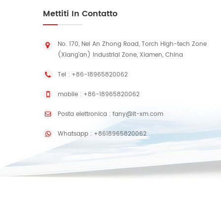
Mettiti In Contatto
No. 170, Nei An Zhong Road, Torch High-tech Zone
(Xiang'an) Industrial Zone, Xiamen, China
Tel :
+86-18965820062
mobile :
+86-18965820062
Posta elettronica :
fany@lt-xm.com
Whatsapp :
+8618965820062