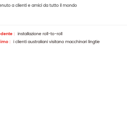
nuto a clienti e amici da tutto il mondo
dente :
installazione roll-to-roll
imo :
i clienti australiani visitano macchinari lingtie
ribobinatore ad eliminazione elettrostatica
Macchina da stampa UV roll to rol
riavvolgitrici per etichette sono
La macchina serigrafica automatica roll 
utilizzate nei settori che
roll comprende principalmente un
rocessi di etichettatura e
alimentatore, una stazione di serigrafia 
Details
nto efficienti. Alcune industrie
essiccatore ad aria calda. L'essiccatore 
richiedono macchine ribobinatrici
l'essiccatore IR sono disponibili come op
e a supporto della loro
Per la stampa di etichette a trasferiment
termico, è possibile aggiungere una
macchina per polveri alla linea di stamp