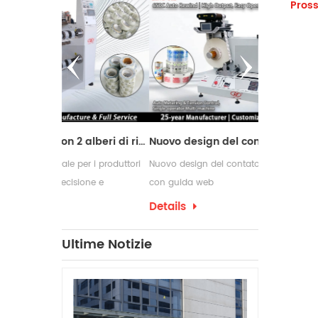
Pross
Macchina da taglio con 2 alberi di riavvolgimento
Nuovo design del contatore delle etichette con guida web
per i produttori
Nuovo design del contatore delle etichette
Le macchine
sione e
con guida web
comunemente
si di conversione
richiedono 
Details
Details
confezionam
che spesso
Ultime Notizie
per etichet
produzione