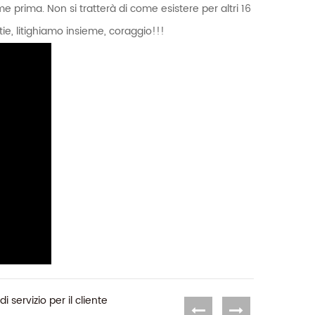
ome prima. Non si tratterà di come esistere per altri 16
ie, litighiamo insieme, coraggio!!!
i servizio per il cliente