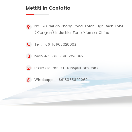
Mettiti In Contatto
No. 170, Nei An Zhong Road, Torch High-tech Zone
(Xiang'an) Industrial Zone, Xiamen, China
Tel :
+86-18965820062
mobile :
+86-18965820062
Posta elettronica :
fany@lt-xm.com
Whatsapp :
+8618965820062