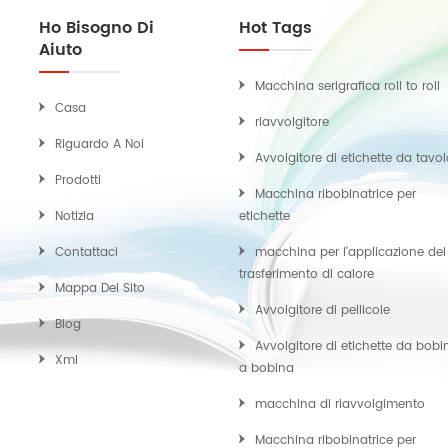
Ho Bisogno Di
Hot Tags
Aiuto
Macchina serigrafica roll to roll
Casa
riavvolgitore
Riguardo A Noi
Avvolgitore di etichette da tavo
Prodotti
Macchina ribobinatrice per
Notizia
etichette
Contattaci
macchina per l'applicazione del
trasferimento di calore
Mappa Del Sito
Avvolgitore di pellicole
Blog
Avvolgitore di etichette da bobi
Xml
a bobina
macchina di riavvolgimento
Macchina ribobinatrice per