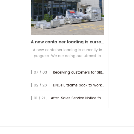
A new container loading is currently in progress.
A new container loading is currently in
progress. We are doing our utmost to
ensure you receive your high-quality
screen printing production line at the
[ 07 / 03 ]
Receiving customers for Slitting machine with differential Slip Shaft
earliest possible time.
[ 02 / 28 ]
LINGTIE teams back to work at Feb.25th.
[ 01 / 21 ]
After-Sales Service Notice for Turkey Region