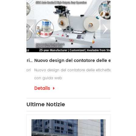
Macchina da taglio con 2 alberi di riavvolgimento
Nuovo design del contatore delle etichette con guida web
r i produttori
Nuovo design del contatore delle etichette
Le macchine ri
ne e
con guida web
comunemente u
di conversione
richiedono pro
Details
Details
confezionament
che spesso ri
Ultime Notizie
per etichette 
produzione.