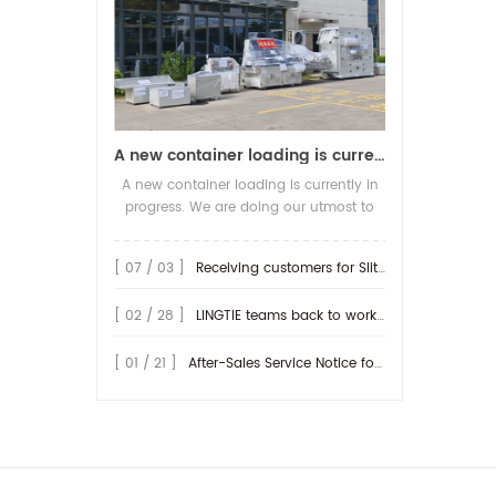
A new container loading is currently in progress.
A new container loading is currently in
progress. We are doing our utmost to
ensure you receive your high-quality
screen printing production line at the
[ 07 / 03 ]
Receiving customers for Slitting machine with differential Slip Shaft
earliest possible time.
[ 02 / 28 ]
LINGTIE teams back to work at Feb.25th.
[ 01 / 21 ]
After-Sales Service Notice for Turkey Region