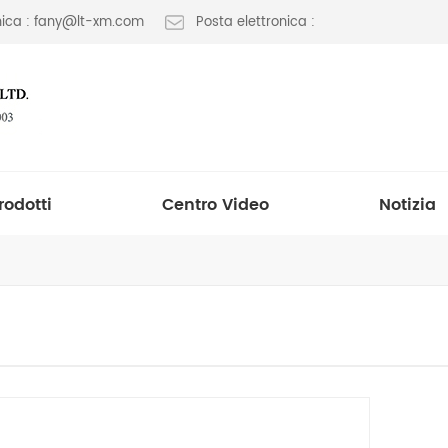
onica : fany@lt-xm.com
Posta elettronica :
rodotti
Centro Video
Notizia