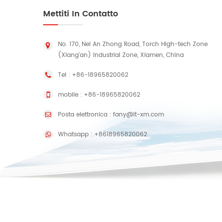
Mettiti In Contatto
No. 170, Nei An Zhong Road, Torch High-tech Zone
(Xiang'an) Industrial Zone, Xiamen, China
Tel :
+86-18965820062
mobile :
+86-18965820062
Posta elettronica :
fany@lt-xm.com
Whatsapp :
+8618965820062