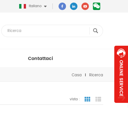
Italiano
Contattaci
Casa
Ricerca
vista :
vista a griglia
visualizzazion