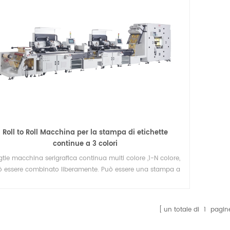
Roll to Roll Macchina per la stampa di etichette
continue a 3 colori
gtie macchina serigrafica continua multi colore ,1-N colore,
 essere combinato liberamente. Può essere una stampa a
un colore o una stampa a più colori allo stesso tempo
un totale di
1
pagin