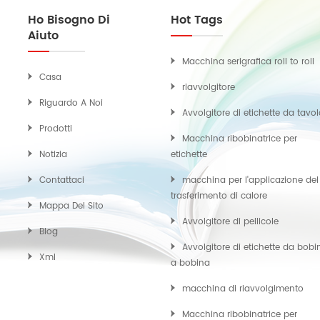
Ho Bisogno Di
Hot Tags
Aiuto
Macchina serigrafica roll to roll
Casa
riavvolgitore
Riguardo A Noi
Avvolgitore di etichette da tavo
Prodotti
Macchina ribobinatrice per
Notizia
etichette
Contattaci
macchina per l'applicazione del
trasferimento di calore
Mappa Del Sito
Avvolgitore di pellicole
Blog
Avvolgitore di etichette da bobi
Xml
a bobina
macchina di riavvolgimento
Macchina ribobinatrice per