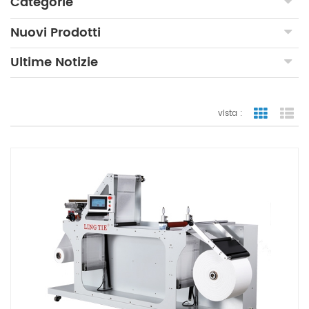
Categorie
Nuovi Prodotti
Ultime Notizie
vista :
vista a gr
vi