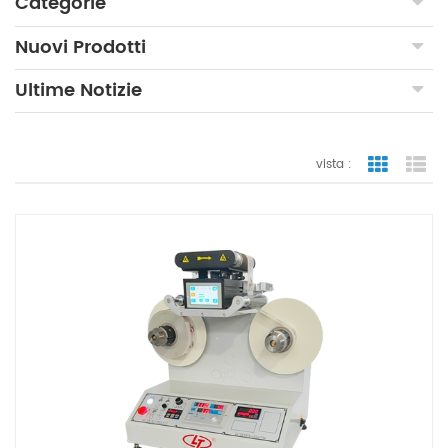
Categorie
Nuovi Prodotti
Ultime Notizie
vista :
vista a gr
vi