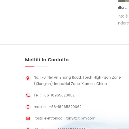
Avvolgimento riavvolgimento della macchina
Ma
Una riavvolgitrice per avvolgimento è
U
una macchina progettata per rendere
m
rettilineo il bordo di svolgimento,
re
tagliando il rotolo grande a rotoli
piccoli. Questa macchina è utilizzata
anche per la stampa a getto
d'inchiostro.
Mettiti In Contatto
No. 170, Nei An Zhong Road, Torch High-tech Zone
(Xiang'an) Industrial Zone, Xiamen, China
Tel :
+86-18965820062
mobile :
+86-18965820062
Posta elettronica :
fany@lt-xm.com