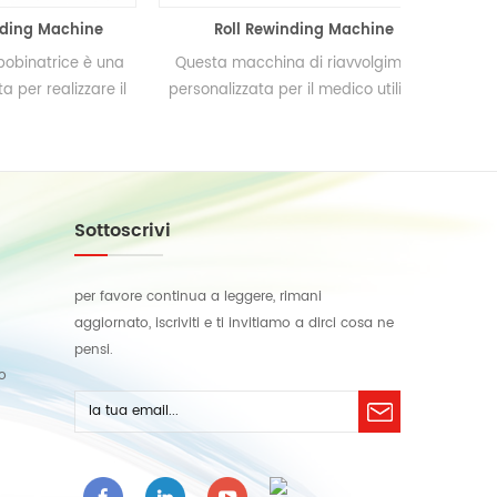
achine
Roll Rewinding Machine
Mac
ice è una
Questa macchina di riavvolgimento
Attrez
izzare il
personalizzata per il medico utilizzata
riavvo
imuovere
per il riavvolgimento della garza
ilm. Questo
medica sotto la costante tensione di
 per la
un'impresa professionale giapponese.
stro.
Sottoscrivi
per favore continua a leggere, rimani
aggiornato, iscriviti e ti invitiamo a dirci cosa ne
pensi.
lo