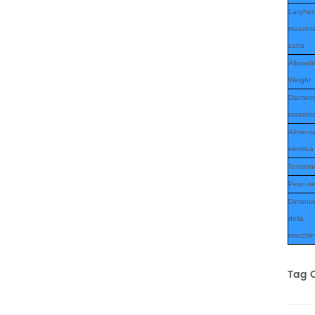
Larghe
massima
carta
Allowab
Weight
Diametr
massim
Aliment
elettrica
Tension
Peso ne
Dimensi
della
macchi
Tag C