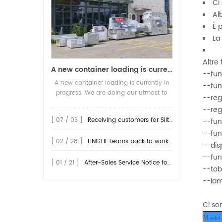
Ci
Alb
È 
La
Altre
A new container loading is currently in progress.
--fun
A new container loading is currently in
--fun
progress. We are doing our utmost to
--reg
ensure you receive your high-quality
--reg
screen printing production line at the
[ 07 / 03 ]
Receiving customers for Slitting machine with differential Slip Shaft
--funz
earliest possible time.
--fun
[ 02 / 28 ]
LINGTIE teams back to work at Feb.25th.
--dis
--fun
[ 01 / 21 ]
After-Sales Service Notice for Turkey Region
--tab
--lam
Ci so
M
odel