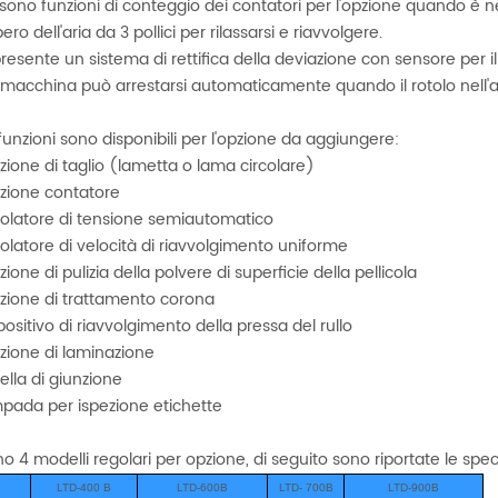
 sono funzioni di conteggio dei contatori per l'opzione quando è n
ero dell'aria da 3 pollici per rilassarsi e riavvolgere.
presente un sistema di rettifica della deviazione con sensore per il
 macchina può arrestarsi automaticamente quando il rotolo nell'al
 funzioni sono disponibili per l'opzione da aggiungere:
zione di taglio (lametta o lama circolare)
zione contatore
olatore di tensione semiautomatico
olatore di velocità di riavvolgimento uniforme
ione di pulizia della polvere di superficie della pellicola
zione di trattamento corona
positivo di riavvolgimento della pressa del rullo
zione di laminazione
ella di giunzione
pada per ispezione etichette
no 4 modelli regolari per opzione, di seguito sono riportate le speci
LTD-400 B
LTD-600B
LTD-
700B
LTD-900B