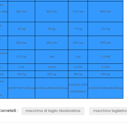
zza
 della
400 mm
600 mm
7
00 mm
900 mm
le
50 kg
70 kg
7
0 kg
150 kg
o
550 mm
550 mm
550 mm
550 mm
o
azione
0,75 kg
1kw
1kw
1,5 kW
e
0-25
0-25N
0-25N
0-25N
tto
280 kg
350 kg
380 kg
500 kg
oni
(L1010xL
10
0
0
(L950*750*1120)mm
(L1010xL950xH1120)mm
(L1450xP1300xH1200)mm
xH1120)mm
na
orrelati :
macchina di taglio ribobinatrice
macchina taglierina