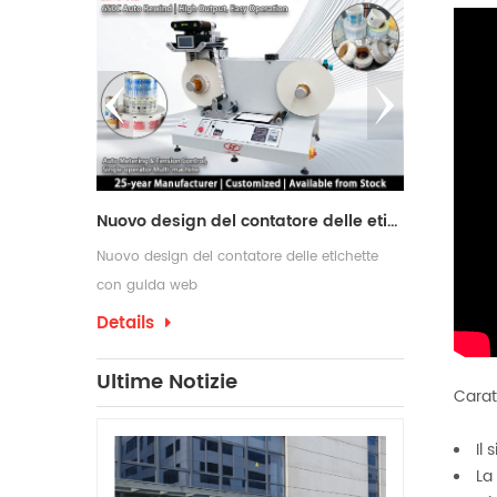
Macchina da taglio con 2 alberi di riavvolgimento
Nuovo design del contatore delle etichette con guida web
r i produttori
Nuovo design del contatore delle etichette
Le macchine ri
ne e
con guida web
comunemente u
di conversione
richiedono pro
Details
Details
confezionament
che spesso ri
Ultime Notizie
Carat
per etichette 
produzione.
Il
La 