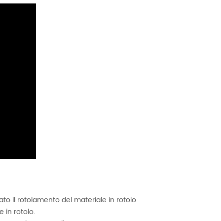
Macchina da taglio con 2 alberi di riavvolgimento
o
Questa ribobinatrice è ideale per i produttori
che cercano efficienza, precisione e
un
automazione nei loro processi di conversione
Details
 e
one.
to il rotolamento del materiale in rotolo.
e in rotolo.