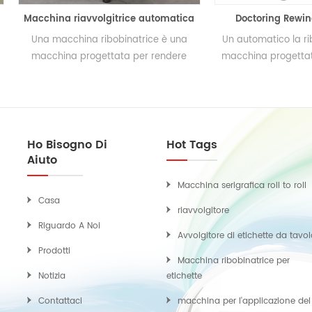
cchina riavvolgitrice automatica
Doctoring Rewinding M
na macchina ribobinatrice è una
Un automatico la ribobinatr
acchina progettata per rendere
macchina progettata per real
ttilineo il filo svolgitore, tagliando il
bordo dello svolgimento, r
grosso rotolo a piccoli rotoli.
polvere sulla superficie del f
macchina utilizzata anche
stampa a getto d'inchio
Ho Bisogno Di
Hot Tags
Aiuto
Macchina serigrafica roll to roll
Casa
riavvolgitore
Riguardo A Noi
Avvolgitore di etichette da tavo
Prodotti
Macchina ribobinatrice per
Notizia
etichette
Contattaci
macchina per l'applicazione del