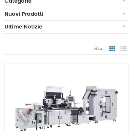
Categorie
Nuovi Prodotti
Ultime Notizie
vista :
vista a gr
vi