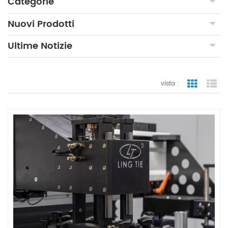
Categorie
Nuovi Prodotti
Ultime Notizie
vista :
vista a gr
vi