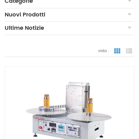
Categorie
Nuovi Prodotti
Ultime Notizie
vista :
vista a gr
vi