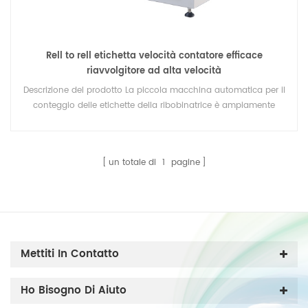
Rell to rell etichetta velocità contatore efficace
riavvolgitore ad alta velocità
Descrizione del prodotto La piccola macchina automatica per il
conteggio delle etichette della ribobinatrice è ampiamente
utilizzata nel riavvolgimento del materiale in rotolo e nel
conteggio delle etichette, come adesivi adesivi, etichette RFID,
rotoli di carta, tessuto non tessuto, fogli e vari film plastici sottili
un totale di
1
pagine
(PET.PVC, PC.POPP ) Funzione principale: *Contametro、
*Contapezzo、*Guida web *Spazzola eliminazione statica
*Motori doppi *Stazione di giunzione * Albero intercambiabile *
Tensione semiautomatica/Tensione completamente
automatica * Velocità uniforme * La lunghezza e la dimensione
dell'albero possono essere personalizzate Albero per opzione
Mettiti In Contatto
Specifica Imballaggio&Consegna Esposizione Profilo Aziendale
Ho Bisogno Di Aiuto