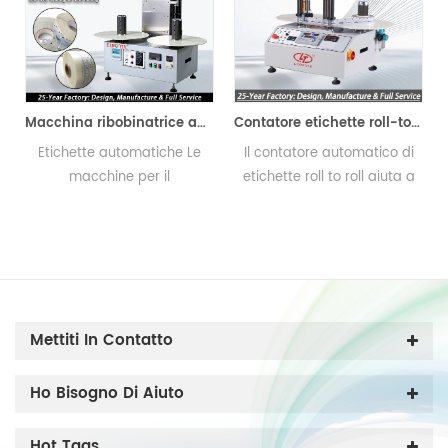
con codici a barre
Macchina ribobinatrice automatica
Contatore etichette roll-to-roll
Etichette automatiche Le
Il contatore automatico di
macchine per il
etichette roll to roll aiuta a
riavvolgimento del
contare e riavvolgere
e
conteggio hanno esportato
l'etichetta in modo comodo
1500 set in tutte le parti del
e veloce.
mondo in 15 anni in totale.
Lingtie Brand ha mantenuto
un'ottima reputazione nel
Mettiti In Contatto
settore della stampa.
Ho Bisogno Di Aiuto
Hot Tags