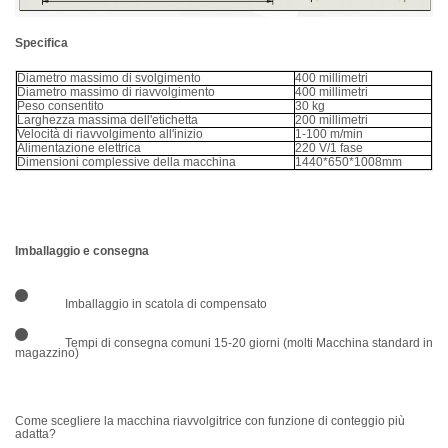
Specifica
Diametro massimo di svolgimento
400 millimetri
Diametro massimo di riavvolgimento
400 millimetri
Peso consentito
30 kg
Larghezza massima dell'etichetta
200 millimetri
Velocità di riavvolgimento all'inizio
1-100 m/min
Alimentazione elettrica
220 V/1 fase
Dimensioni complessive della macchina
1440*650*1008mm
Imballaggio e consegna
Imballaggio in scatola di compensato
Tempi di consegna comuni 15-20 giorni (molti
Macchina standard in
magazzino)
Come scegliere la macchina riavvolgitrice con funzione di conteggio più
adatta?