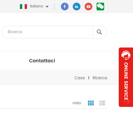
Italiano
Contattaci
Casa
Ricerca
vista :
vista a griglia
visualizzazion