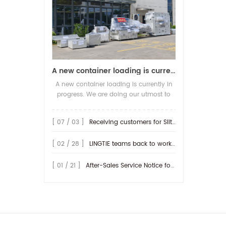
A new container loading is currently in progress.
A new container loading is currently in
progress. We are doing our utmost to
ensure you receive your high-quality
screen printing production line at the
[ 07 / 03 ]
Receiving customers for Slitting machine with differential Slip Shaft
earliest possible time.
[ 02 / 28 ]
LINGTIE teams back to work at Feb.25th.
[ 01 / 21 ]
After-Sales Service Notice for Turkey Region