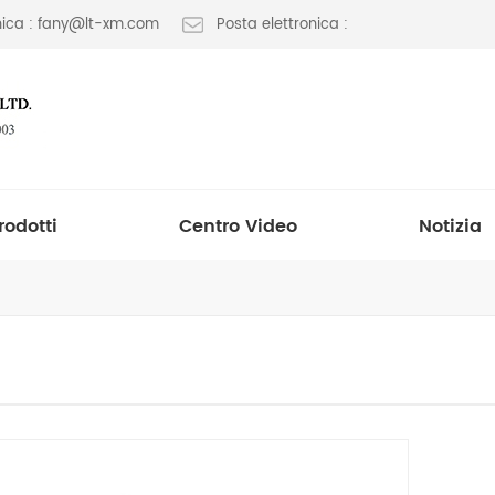
onica : fany@lt-xm.com
Posta elettronica :
rodotti
Centro Video
Notizia