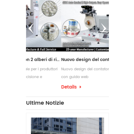
Macchina da taglio con 2 alberi di riavvolgimento
Nuovo design del contatore delle etichette con guida web
er i produttori
Nuovo design del contatore delle etichette
Le macchine 
ione e
con guida web
comunemente 
i di conversione
richiedono p
Details
Details
confezioname
che spesso 
Ultime Notizie
per etichett
produzione.