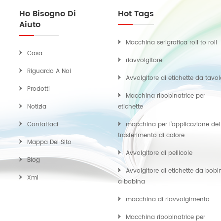
Ho Bisogno Di
Hot Tags
Aiuto
Macchina serigrafica roll to roll
Casa
riavvolgitore
Riguardo A Noi
Avvolgitore di etichette da tavo
Prodotti
Macchina ribobinatrice per
Notizia
etichette
Contattaci
macchina per l'applicazione del
trasferimento di calore
Mappa Del Sito
Avvolgitore di pellicole
Blog
Avvolgitore di etichette da bobi
Xml
a bobina
macchina di riavvolgimento
Macchina ribobinatrice per