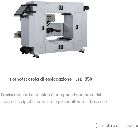
Forno/scatola di essiccazione -LTB-350
L'essiccatore ad aria calda è una parte importante del
ocesso di serigrafia, può essere personalizzato in base alle
ettive esigenze degli utenti di varie specifiche e funzioni del
forno (forno/scatola di essiccazione)
un totale di
1
pagin