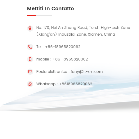
Mettiti In Contatto
No. 170, Nei An Zhong Road, Torch High-tech Zone
(Xiang'an) Industrial Zone, Xiamen, China
Tel :
+86-18965820062
mobile :
+86-18965820062
Posta elettronica :
fany@lt-xm.com
Whatsapp :
+8618965820062