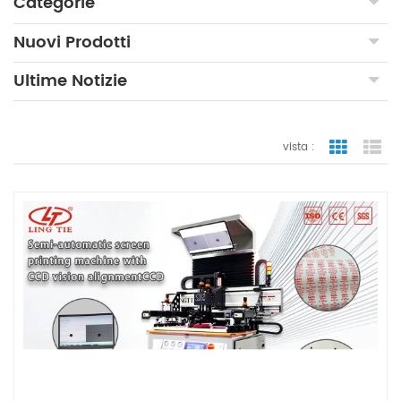
Categorie
Nuovi Prodotti
Ultime Notizie
vista :
vista a gr
vi