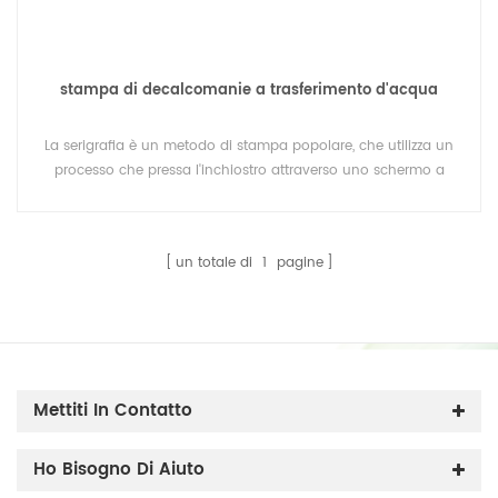
stampa di decalcomanie a trasferimento d'acqua
La serigrafia è un metodo di stampa popolare, che utilizza un
processo che pressa l'inchiostro attraverso uno schermo a
maglie per creare un disegno stampato. La macchina
serigrafica Lingtie è una struttura affidabile per dare vita ai tuoi
vari progetti.
un totale di
1
pagine
Mettiti In Contatto
Ho Bisogno Di Aiuto