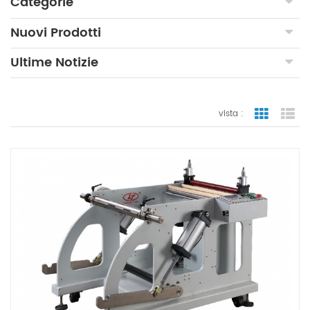
Categorie
Nuovi Prodotti
Ultime Notizie
vista :
vista a gr
vi