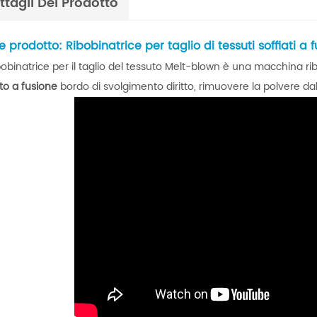
ttagli Del Prodotto
prodotto: Ribobinatrice per taglio di tessuti soffiati a 
bobinatrice per il taglio del tessuto Melt-blown è una macchina ribo
ato a fusione
bordo di svolgimento diritto, rimuovere la polvere dal
ribobinatore ad eliminazione elettrostatica
Macchina da stampa UV roll to roll
avvolgitrici per etichette sono
La macchina serigrafica automatica roll t
tilizzate nei settori che
roll comprende principalmente un
cessi di etichettatura e
alimentatore, una stazione di serigrafia e 
Details
o efficienti. Alcune industrie
essiccatore ad aria calda. L'essiccatore UV
chiedono macchine ribobinatrici
l'essiccatore IR sono disponibili come opzi
a supporto della loro
Per la stampa di etichette a trasferimento
termico, è possibile aggiungere una
macchina per polveri alla linea di stampa.