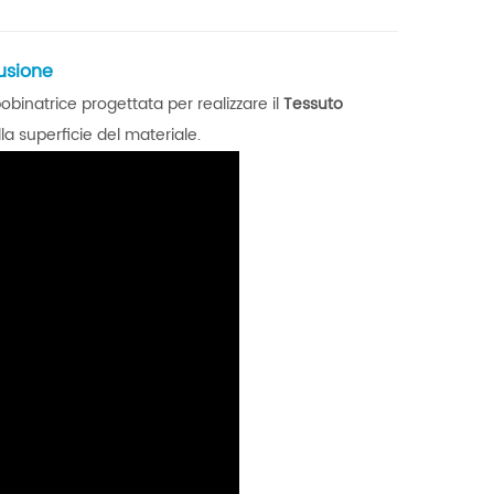
fusione
binatrice progettata per realizzare il
Tessuto
la superficie del materiale.
Macchina da taglio con 2 alberi di riavvolgimento
o
Questa ribobinatrice è ideale per i produttori
che cercano efficienza, precisione e
un
automazione nei loro processi di conversione
Details
 e
one.