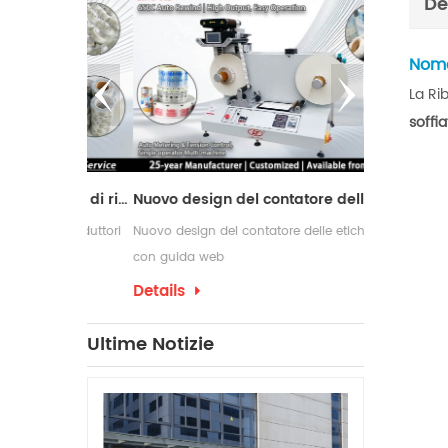
De
Nome 
La Ri
soffi
Macchina da taglio con 2 alberi di riavvolgimento
Nuovo design del contatore delle etichette con guida web
r i produttori
Nuovo design del contatore delle etichette
Le macchine ri
ne e
con guida web
comunemente u
di conversione
richiedono pro
Details
Details
confezionament
che spesso ri
Ultime Notizie
per etichette 
produzione.