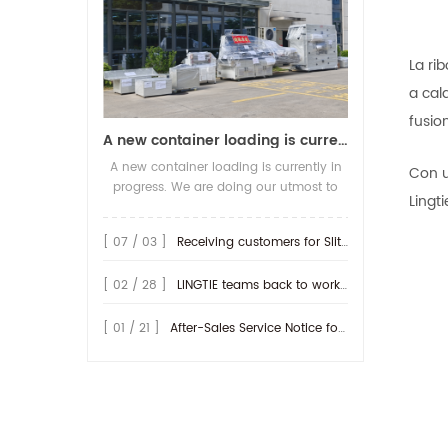
La rib
a cald
fusio
A new container loading is currently in progress.
A new container loading is currently in
Con u
progress. We are doing our utmost to
Lingt
ensure you receive your high-quality
screen printing production line at the
[ 07 / 03 ]
Receiving customers for Slitting machine with differential Slip Shaft
earliest possible time.
[ 02 / 28 ]
LINGTIE teams back to work at Feb.25th.
[ 01 / 21 ]
After-Sales Service Notice for Turkey Region