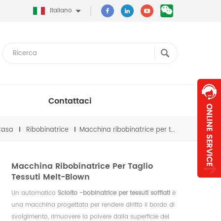
Italiano
Contattaci
Casa
Ribobinatrice
Macchina ribobinatrice per taglio tessuti melt-blown
Macchina Ribobinatrice Per Taglio
Tessuti Melt-Blown
Un automatico
Sciolto
-bobinatrice per tessuti soffiati
è
una macchina progettata per rendere diritto il bordo di
svolgimento, rimuovere la polvere dalla superficie del