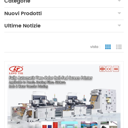
Categorie
Nuovi Prodotti
Ultime Notizie
vista :
vista a gr
vi