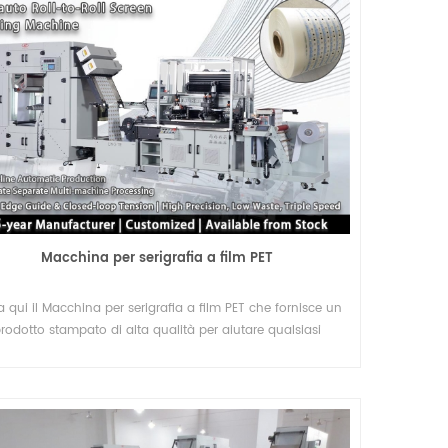
Macchina per serigrafia a film PET
a qui il Macchina per serigrafia a film PET che fornisce un
rodotto stampato di alta qualità per aiutare qualsiasi
azienda di serigrafia a soddisfare le elevate esigenze.