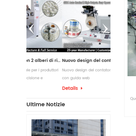
Macchina da taglio con 2 alberi di riavvolgimento
Nuovo design del contatore delle etichette con guida web
r i produttori
Nuovo design del contatore delle etichette
Le macchine ri
ne e
con guida web
comunemente u
di conversione
richiedono pro
Details
Details
confezionament
Que
che spesso ri
Ultime Notizie
per etichette 
ad
produzione.