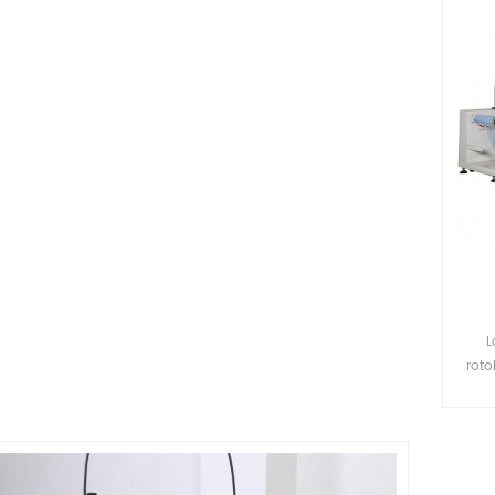
L
roto