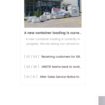
A new container loading is currently in progress.
A new container loading is currently in
progress. We are doing our utmost to
ensure you receive your high-quality
screen printing production line at the
[ 07 / 03 ]
Receiving customers for Slitting machine with differential Slip Shaft
earliest possible time.
[ 02 / 28 ]
LINGTIE teams back to work at Feb.25th.
[ 01 / 21 ]
After-Sales Service Notice for Turkey Region