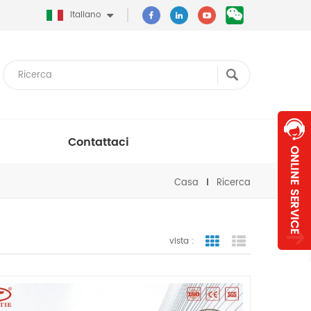
Italiano
Contattaci
Casa
Ricerca
vista :
vista a griglia
visualizzazion