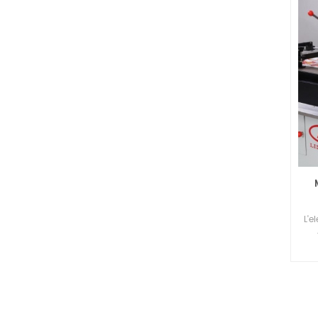
L'e
dis
circ
fi