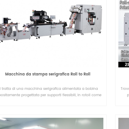
Macchina da stampa serigrafica Roll to Roll
i tratta di una macchina serigrafica alimentata a bobina
Trov
ositamente progettata per supporti flessibili, in rotoli come
p
D, elettronica-FCB (scheda flessibile per circuiti), interruttore
a membrana, IMD e diffusori, carta / film a trasferimento
mico, vulcanizzazione di gomma, adesivi, OPP , PVC, PC, PET,
plastica in pelle, foglio di alluminio e così via.