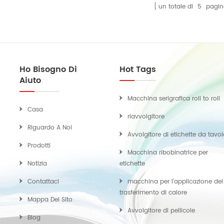
un totale di
5
pagin
Ho Bisogno Di
Hot Tags
Aiuto
Macchina serigrafica roll to roll
Casa
riavvolgitore
Riguardo A Noi
Avvolgitore di etichette da tavo
Prodotti
Macchina ribobinatrice per
Notizia
etichette
Contattaci
macchina per l'applicazione del
trasferimento di calore
Mappa Del Sito
Avvolgitore di pellicole
Blog