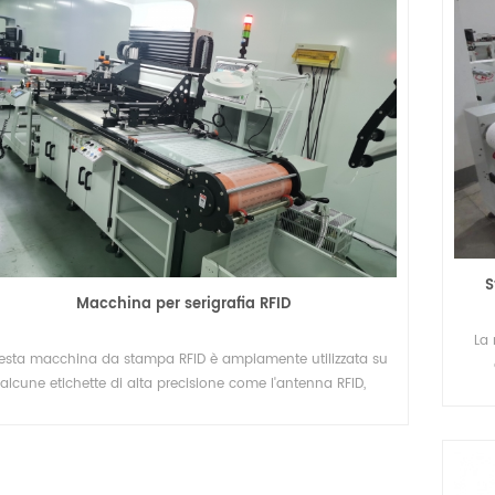
ribobinatore ad eliminazione elettrostatica
Macchina da stampa UV roll to roll
avvolgitrici per etichette sono
La macchina serigrafica automatica roll t
tilizzate nei settori che
roll comprende principalmente un
S
Macchina per serigrafia RFID
cessi di etichettatura e
alimentatore, una stazione di serigrafia e 
Details
La 
o efficienti. Alcune industrie
essiccatore ad aria calda. L'essiccatore UV
sta macchina da stampa RFID è ampiamente utilizzata su
chiedono macchine ribobinatrici
l'essiccatore IR sono disponibili come opzi
alcune etichette di alta precisione come l'antenna RFID,
mac
a supporto della loro
Per la stampa di etichette a trasferimento
attandosi all'industria elettronica. RFID è l'abbreviazione di
termico, è possibile aggiungere una
Rodia Frequency Identification.
macchina per polveri alla linea di stampa