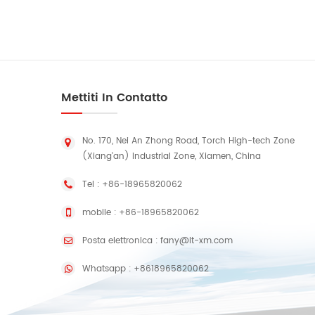
Mettiti In Contatto
No. 170, Nei An Zhong Road, Torch High-tech Zone
(Xiang'an) Industrial Zone, Xiamen, China
Tel :
+86-18965820062
mobile :
+86-18965820062
Posta elettronica :
fany@lt-xm.com
Whatsapp :
+8618965820062