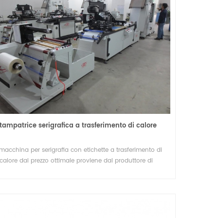
Macchina da taglio con 2 alberi di riavvolgimento
o
Questa ribobinatrice è ideale per i produttori
che cercano efficienza, precisione e
tampatrice serigrafica a trasferimento di calore
un
automazione nei loro processi di conversione
Details
macchina per serigrafia con etichette a trasferimento di
 e
calore dal prezzo ottimale proviene dal produttore di
one.
chinari di Lingtie (Xiamen), ha 15 anni di esperienza di
stampa professionale.
.