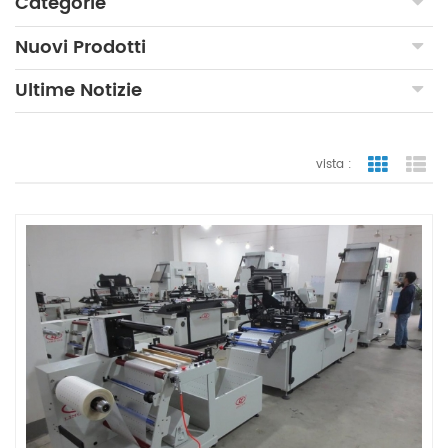
Categorie
Nuovi Prodotti
Ultime Notizie
vista :
vista a gr
vi