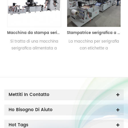
 serigrafica Roll to Roll
Stampatrice serigrafica a trasferimento di calore
Macchina per serigrafia RFID
La macchina per serigrafia
Questa macchina da
con etichette a
stampa RFID è ampiamente
trasferimento di calore dal
utilizzata su alcune etichette
prezzo ottimale proviene dal
di alta precisione come
,
produttore di macchinari di
l'antenna RFID, adattandosi
Lingtie (Xiamen), ha 15 anni
all'industria elettronica. RFID
di esperienza di stampa
è l'abbreviazione di Rodia
professionale.
Frequency Identification.
Mettiti In Contatto
 a
Ho Bisogno Di Aiuto
,
,
Hot Tags