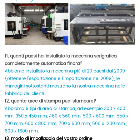
11, quanti paesi hai installato la macchina serigrafica
completamente automatica finora?
Abbiamo installato la macchina più di 20 paesi dal 2009
(ottenere l'esportazione e l'importazione nel 2009), le
immagini sottostanti mostrano la nostra macchina nella
fabbrica dei clienti.
12, quante aree di stampa puoi stampare?
Abbiamo 9 tipi di area di stampa, ad esempio 300 x 400
mm, 350 x 450 mm, 460 x 560 mm, 500 x 600 mm, 550 x
700 mm, 600 x 800 mm, 700 x 600 mm, 500 x 1200 mm ,
600 x 1600 mm.
13, modo di imballaggio del vostro ordine