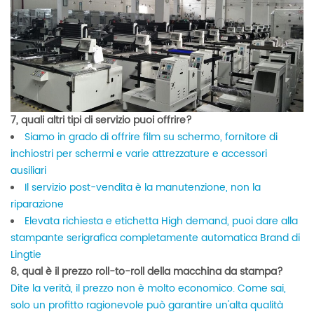
7, quali altri tipi di servizio puoi offrire?
Siamo in grado di offrire film su schermo, fornitore di
inchiostri per schermi e varie attrezzature e accessori
ausiliari
Il servizio post-vendita è la manutenzione, non la
riparazione
Elevata richiesta e etichetta High demand, puoi dare alla
stampante serigrafica completamente automatica Brand di
Lingtie
8, qual è il prezzo roll-to-roll della macchina da stampa?
Dite la verità, il prezzo non è molto economico. Come sai,
solo un profitto ragionevole può garantire un'alta qualità