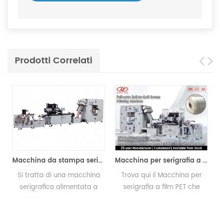
Prodotti Correlati
Macchina da stampa serigrafica Roll to Roll
Macchina per serigrafia a film PET
ratta di una macchina
Trova qui il Macchina per
La macchi
igrafica alimentata a
serigrafia a film PET che
con
bina appositamente
fornisce un prodotto
trasferim
gettata per supporti
stampato di alta qualità per
prezzo ott