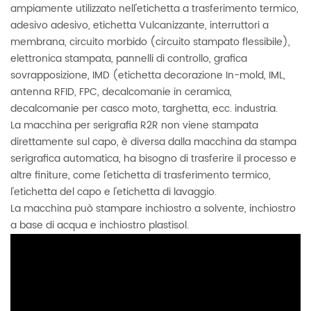
ampiamente utilizzato nell'etichetta a trasferimento termico,
adesivo adesivo, etichetta Vulcanizzante, interruttori a
membrana, circuito morbido (circuito stampato flessibile),
elettronica stampata, pannelli di controllo, grafica
sovrapposizione, IMD (etichetta decorazione In-mold, IML,
antenna RFID, FPC, decalcomanie in ceramica,
decalcomanie per casco moto, targhetta, ecc. industria.
La macchina per serigrafia R2R non viene stampata
direttamente sul capo, è diversa dalla macchina da stampa
serigrafica automatica, ha bisogno di trasferire il processo e
altre finiture, come l'etichetta di trasferimento termico,
l'etichetta del capo e l'etichetta di lavaggio.
La macchina può stampare inchiostro a solvente, inchiostro
a base di acqua e inchiostro plastisol.