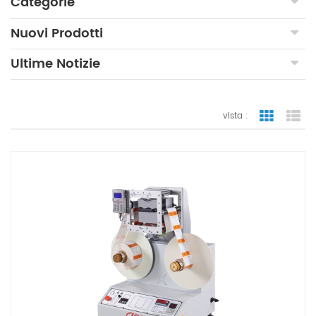
Categorie
Nuovi Prodotti
Ultime Notizie
vista :
vista a gr
vi