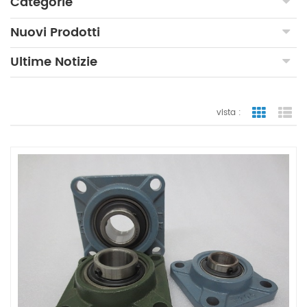
Categorie
Nuovi Prodotti
Ultime Notizie
vista :
vista a gr
vi