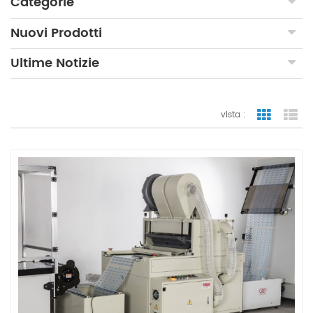
Categorie
Nuovi Prodotti
Ultime Notizie
vista :
vista a gr
vi