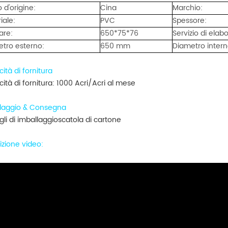
 d'origine:
Cina
Marchio:
iale:
PVC
Spessore:
are:
650*75*76
Servizio di elab
tro esterno:
650 mm
Diametro intern
ità di fornitura
ità di fornitura: 1000
Acri/Acri al mese
ribobinatore ad eliminazione elettrostatica
Macchina da stampa UV roll to roll
laggio & Consegna
avvolgitrici per etichette sono
La macchina serigrafica automatica roll t
gli di imballaggioscatola di cartone
tilizzate nei settori che
roll comprende principalmente un
izione video
:
cessi di etichettatura e
alimentatore, una stazione di serigrafia e 
Details
o efficienti. Alcune industrie
essiccatore ad aria calda. L'essiccatore UV
chiedono macchine ribobinatrici
l'essiccatore IR sono disponibili come opzi
a supporto della loro
Per la stampa di etichette a trasferimento
termico, è possibile aggiungere una
macchina per polveri alla linea di stampa.