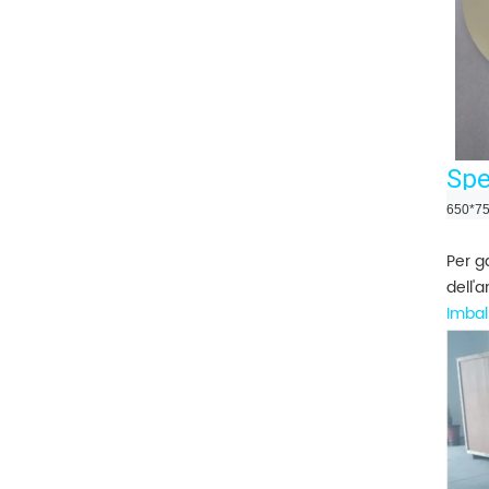
Spe
650*7
Per ga
dell'
Imbal