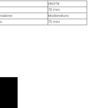
LINGTIE
76 mm
orazione:
Modanatura
o:
75 mm
Macchina da taglio con 2 alberi di riavvolgimento
o
Questa ribobinatrice è ideale per i produttori
che cercano efficienza, precisione e
un
automazione nei loro processi di conversione
Details
 e
one.