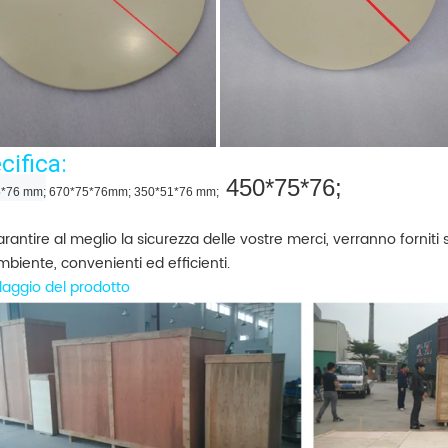
cifica:
450*75*76;
5*76 mm;
670*75*76mm;
350*51*76 mm;
rantire al meglio la sicurezza delle vostre merci, verranno forniti s
ambiente, convenienti ed efficienti.
laggio del prodotto