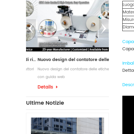
Luogo
Mater
Misur
Diame
Capac
Capac
Macchina da taglio con 2 alberi di riavvolgimento
Nuovo design del contatore delle etichette con guida web
Imbal
r i produttori
Nuovo design del contatore delle etichette
Le macchine ri
Detta
ne e
con guida web
comunemente u
Descr
di conversione
richiedono pro
Details
Details
confezionament
che spesso ri
Ultime Notizie
per etichette 
produzione.