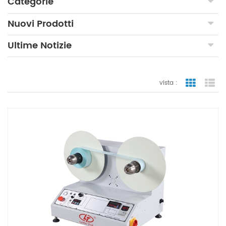
Categorie
Nuovi Prodotti
Ultime Notizie
vista :
vista a gr
vi