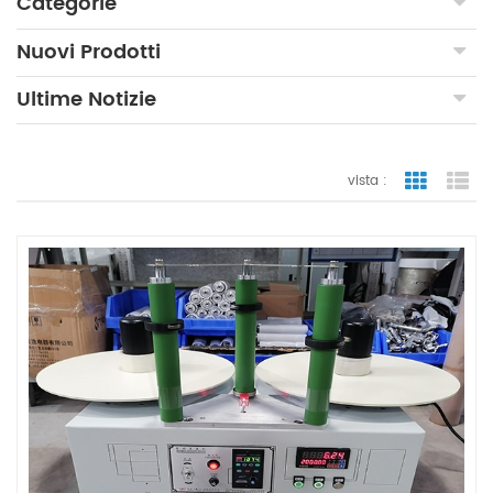
Categorie
Nuovi Prodotti
Ultime Notizie
vista :
vista a gr
vi