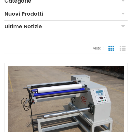
Categorie
Nuovi Prodotti
Ultime Notizie
vista :
vista a gr
vi