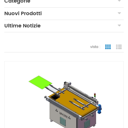
Categorie
Nuovi Prodotti
Ultime Notizie
vista :
vista a gr
vi