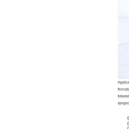
Applic
floccat
fotoele
spugno