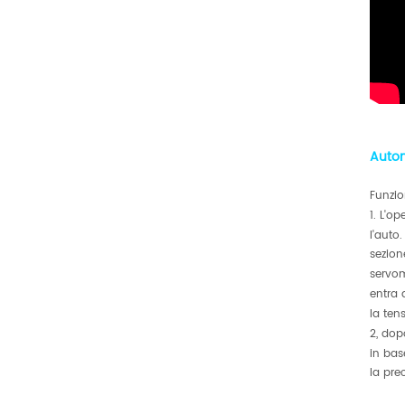
Auto
Funzio
1. L'o
l'auto
sezion
servo
entra 
la ten
2, dop
in bas
la pre