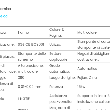
ramica
Veloci
Colore &
zia:
1 anno
Multi colore
Pagina:
Stampante di carta,
ficazione:
SGS CE ISO9001
Utilizzo:
stampante di carte,
Nuovo design del contatore delle etichette con guida web
Stampante dello
Settore
Negozi di abbigliam
i piastra:
del contatore delle etichette
Le macchine riavvolgitrici per etichette so
schermo
applicabile:
costruzione...
b
comunemente utilizzate nei settori che
 di
Alta precisione,
Grado
Automatico
richiedono processi di etichettatura e
Details
ta chiave:
multi colore
automatico:
confezionamento efficienti. Alcune industr
ggio:
380
Luogo d'origine:
Fujian, Cina
che spesso richiedono macchine ribobinat
denza di
0,01-0,02 mm
Potenza:
16kw
per etichette a supporto della loro
pa:
produzione.
Assistenza
Supporto in linea, 
io:
LINGTIE
post-vendita:
Installazione sul c
Max, area di