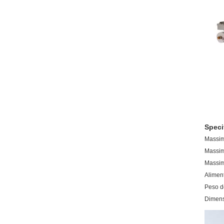
Speci
Massim
Massimo
Massim
Aliment
Peso d
Dimens