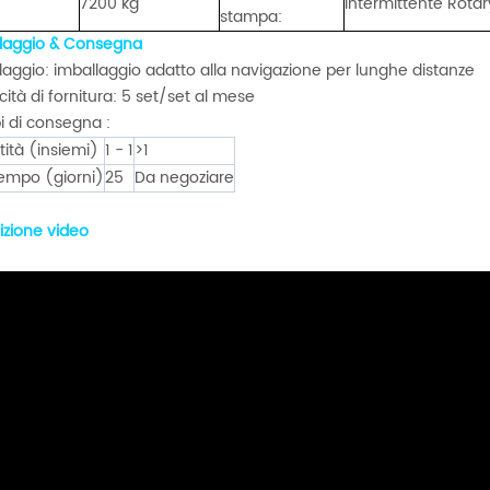
7200 kg
intermittente Rot
stampa:
laggio & Consegna
laggio: imballaggio adatto alla navigazione per lunghe distanze
ità di fornitura: 5 set/set al mese
 di consegna :
ità (insiemi)
1 - 1
>1
Tempo (giorni)
25
Da negoziare
izione video