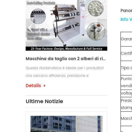
Pano
Info 
Garan
Certi
l to roll
Macchina da taglio con 2 alberi di riavvolgimento
Tipo d
ica roll to
Questa ribobinatrice è ideale per i produttori
Nuovo design 
 un
che cercano efficienza, precisione e
con guida we
Punto
rigrafia e un
automazione nei loro processi di conversione
Details
Details
vendi
iccatore UV e
volta
i come opzione.
Ultime Notizie
Presi
sferimento
stam
e una
March
 di stampa.