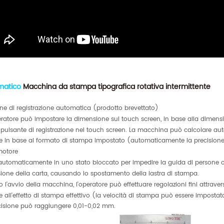
matico
Macchina da stampa tipografica rotativa intermittente
ne di registrazione automatica (prodotto brevettato)
peratore può impostare la dimensione sul touch screen, in base alla dimens
. pulsante di registrazione nel touch screen. La macchina può calcolare 
e in base al formato di stampa impostato (automaticamente la precisione 
motore
automaticamente in uno stato bloccato per impedire la guida di persone o
sione della carta, causando lo spostamento della lastra di stampa.
o l'avvio della macchina, l'operatore può effettuare regolazioni fini attra
e all'effetto di stampa effettivo (la velocità di stampa può essere impostat
cisione può raggiungere 0,01-0,02 mm.