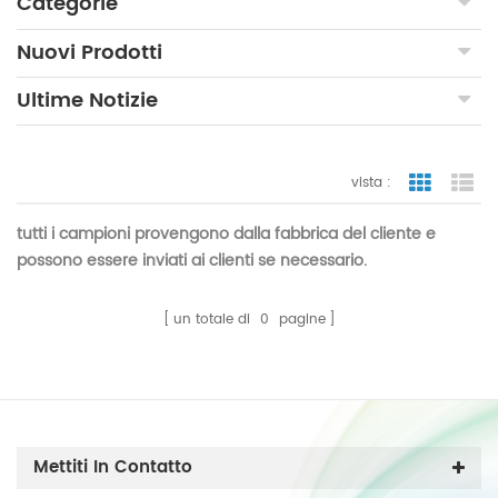
Categorie
Nuovi Prodotti
Ultime Notizie
vista :
vista a gr
vi
tutti i campioni provengono dalla fabbrica del cliente e
possono essere inviati ai clienti se necessario.
un totale di
0
pagine
Mettiti In Contatto